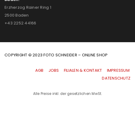
Erzherzog Rainer Ring 1
2500 Baden
+43 2252 44166
COPYRIGHT © 2023 FOTO SCHNEIDER – ONLINE SHOP
AGB
|
JOBS
|
FILIALEN & KONTAKT
|
IMPRESSUM
|
DATENSCHUTZ
Alle Preise inkl. der gesetzlichen MwSt.