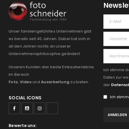
Newsle
Unser familiengeführtes Unternehmen gibt
es bereits seit 40 Jahren. Dabei hat sich in
all den Jahren nichts an unserer
Unternehmensphilosophie geändert:
Unseren Kunden das beste Einkaufserlebnis
Ich stimme d
im Bereich
Daten zur we
Foto
,
Video
und
Ausarbeitung
zu bieten.
der
Datensc
Ich stimm
SOCIAL ICONS
Bewerte uns: