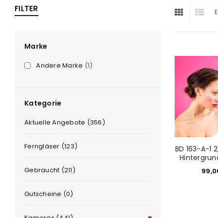
FILTER
E
ra
era
Marke
Andere Marke
(1)
amera
Kategorie
Aktuelle Angebote (356)
Ferngläser (123)
BD 163-A-1 
Hintergrun
Gebraucht (211)
99,
Gutscheine (0)
Kameras (441)