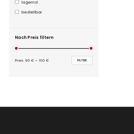
Anmeldeformular geschü
lagernd
bestellbar
ANMELDEN
PASSWORT VERGESSEN?
Nach Preis filtern
Preis:
90 €
—
100 €
FILTER