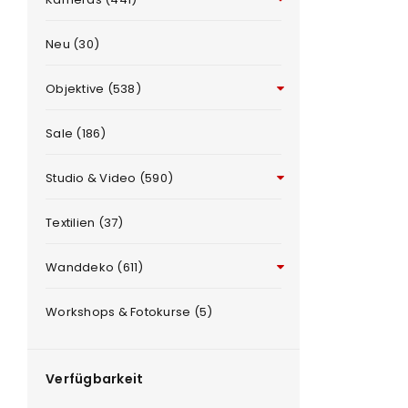
Neu (30)
Objektive (538)
Sale (186)
Studio & Video (590)
ANMELDEN
e
Textilien (37)
Benutzername oder E-Mail-Adre
Wanddeko (611)
Workshops & Fotokurse (5)
Passwort
*
Verfügbarkeit