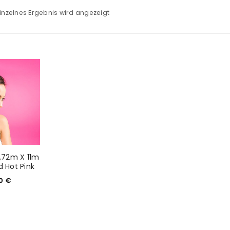
inzelnes Ergebnis wird angezeigt
2,72m X 11m
d Hot Pink
00
€