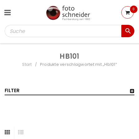
0
HB101
Start
Produkte verschlagwortet mit „Hb101“
/
FILTER