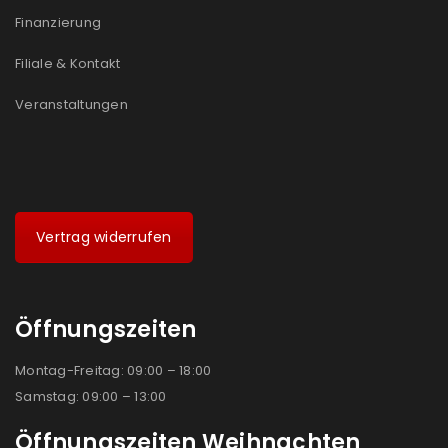
Ich stimme zu
Finanzierung
Ja, ich möchte ein Kundenkonto eröffnen und
Filiale & Kontakt
akzeptiere die
Datenschutzerklärung
.
*
Veranstaltungen
REGISTRIEREN
Vertrag widerrufen
Öffnungszeiten
Montag-Freitag: 09:00 – 18:00
Samstag: 09:00 – 13:00
Öffnungszeiten Weihnachten