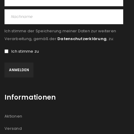
PASSWORT VERGESSEN?
Ich stimme der Speicherung meiner Daten zur weiteren
REGISTRIEREN
Verarbeitung, gemäß der
Datenschutzerklärung
, zu:
Ich stimme zu
E-Mail-Adresse
*
Ein Link zum Erstellen eines neuen Passworts wird an
deine E-Mail-Adresse gesendet.
Informationen
NEWSLETTER ABONNIEREN
Please select all the ways you would like to hear from
Aktionen
us
Versand