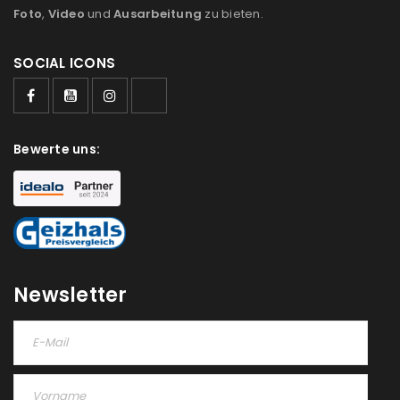
Foto
,
Video
und
Ausarbeitung
zu bieten.
SOCIAL ICONS
ANMELDEN
Bewerte uns:
Benutzername oder E-Mail-Adresse
*
Passwort
*
Newsletter
Anmeldeformular geschützt durch
WP Captcha
Angemeldet bleiben
ANMELDEN