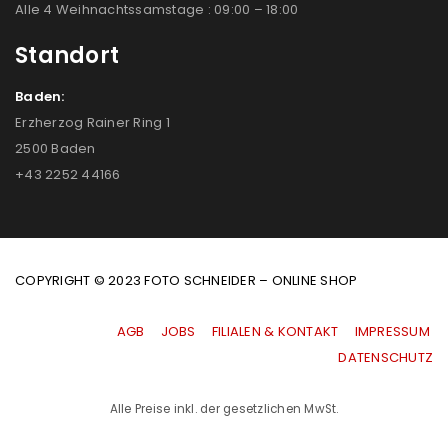
Alle 4 Weihnachtssamstage : 09:00 – 18:00
Standort
Baden:
Erzherzog Rainer Ring 1
2500 Baden
+43 2252 44166
COPYRIGHT © 2023 FOTO SCHNEIDER – ONLINE SHOP
AGB
|
JOBS
|
FILIALEN & KONTAKT
|
IMPRESSUM
|
DATENSCHUTZ
Alle Preise inkl. der gesetzlichen MwSt.