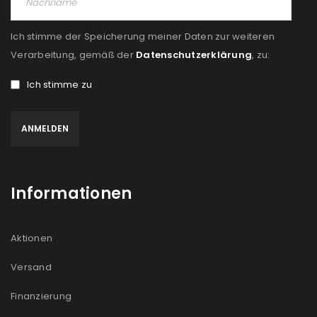
Ein Link zum Erstellen eines neuen Passworts wird an
deine E-Mail-Adresse gesendet.
Ich stimme der Speicherung meiner Daten zur weiteren
Verarbeitung, gemäß der
Datenschutzerklärung
, zu:
NEWSLETTER ABONNIEREN
Ich stimme zu
Please select all the ways you would like to hear from
us
Ich stimme zu
Ja, ich möchte ein Kundenkonto eröffnen und
Informationen
akzeptiere die
Datenschutzerklärung
.
*
Aktionen
REGISTRIEREN
Versand
Finanzierung