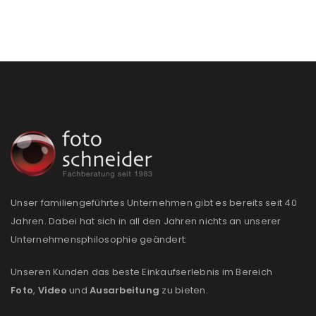
Unser familiengeführtes Unternehmen gibt es bereits seit 40
Jahren. Dabei hat sich in all den Jahren nichts an unserer
Unternehmensphilosophie geändert:
ANMELDEN
Unseren Kunden das beste Einkaufserlebnis im Bereich
Foto
,
Video
und
Ausarbeitung
zu bieten.
Benutzername oder E-Mail-Adresse
*