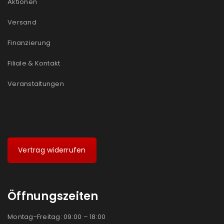
Aktionen
Ein Link zum Erstellen eines neuen Passworts wird an
Versand
deine E-Mail-Adresse gesendet.
Finanzierung
NEWSLETTER ABONNIEREN
Filiale & Kontakt
Please select all the ways you would like to hear from
us
Veranstaltungen
Ich stimme zu
Ja, ich möchte ein Kundenkonto eröffnen und
akzeptiere die
Datenschutzerklärung
.
*
Vertrag widerrufen
REGISTRIEREN
Öffnungszeiten
Montag-Freitag: 09:00 – 18:00