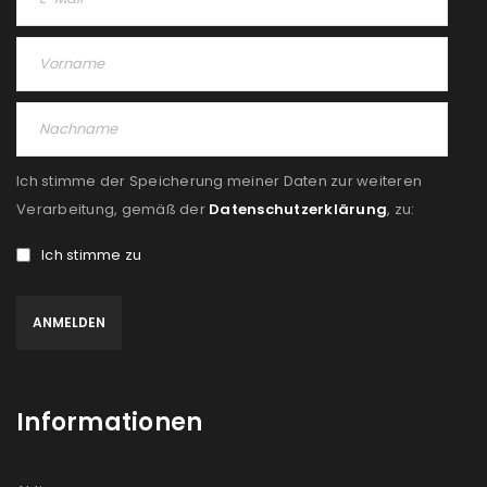
Passwort
*
Anmeldeformular geschützt durch
WP Captcha
Ich stimme der Speicherung meiner Daten zur weiteren
Verarbeitung, gemäß der
Datenschutzerklärung
, zu:
Angemeldet bleiben
ANMELDEN
Ich stimme zu
PASSWORT VERGESSEN?
REGISTRIEREN
Informationen
E-Mail-Adresse
*