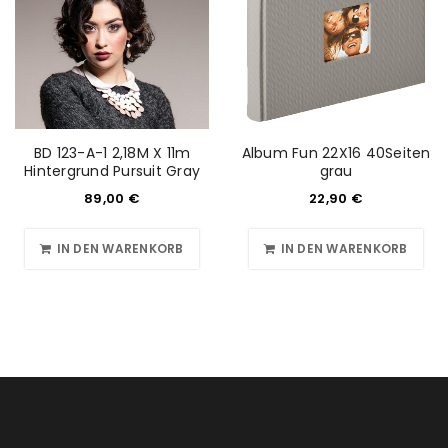
BD 123-A-1 2,18M X 11m
Album Fun 22X16 40Seiten
Hintergrund Pursuit Gray
grau
89,00
€
22,90
€
IN DEN WARENKORB
IN DEN WARENKORB
ANMELDEN
Benutzername oder E-Mail-Adresse
*
Passwort
*