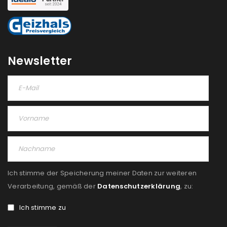
NEWSLETTER ABONNIEREN
Please select all the ways you would like to hear from
us
Newsletter
Ich stimme zu
Ja, ich möchte ein Kundenkonto eröffnen und
akzeptiere die
Datenschutzerklärung
.
*
REGISTRIEREN
Ich stimme der Speicherung meiner Daten zur weiteren
Verarbeitung, gemäß der
Datenschutzerklärung
, zu:
Ich stimme zu