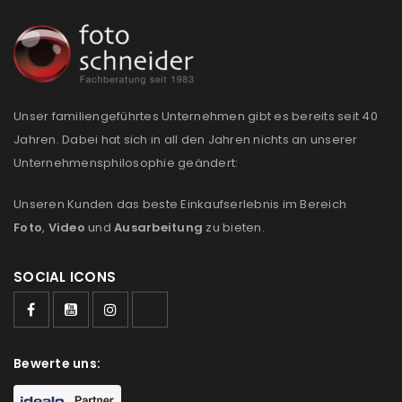
Anmeldeformular geschützt durch
WP Captcha
Angemeldet bleiben
ANMELDEN
Unser familiengeführtes Unternehmen gibt es bereits seit 40
Jahren. Dabei hat sich in all den Jahren nichts an unserer
PASSWORT VERGESSEN?
Unternehmensphilosophie geändert:
Unseren Kunden das beste Einkaufserlebnis im Bereich
REGISTRIEREN
Foto
,
Video
und
Ausarbeitung
zu bieten.
E-Mail-Adresse
*
SOCIAL ICONS
Ein Link zum Erstellen eines neuen Passworts wird an
Bewerte uns:
deine E-Mail-Adresse gesendet.