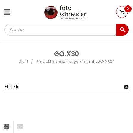
0
GO.X30
Start
Produkte verschlagwortet mit „GO.X30“
/
FILTER