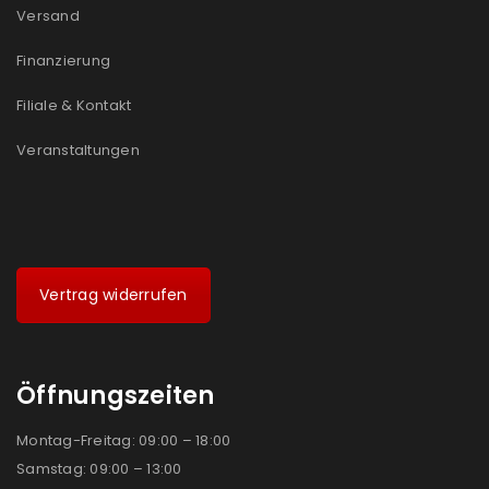
Versand
Ich stimme zu
Finanzierung
Ja, ich möchte ein Kundenkonto eröffnen und
Filiale & Kontakt
akzeptiere die
Datenschutzerklärung
.
*
Veranstaltungen
REGISTRIEREN
Vertrag widerrufen
Öffnungszeiten
Montag-Freitag: 09:00 – 18:00
Samstag: 09:00 – 13:00