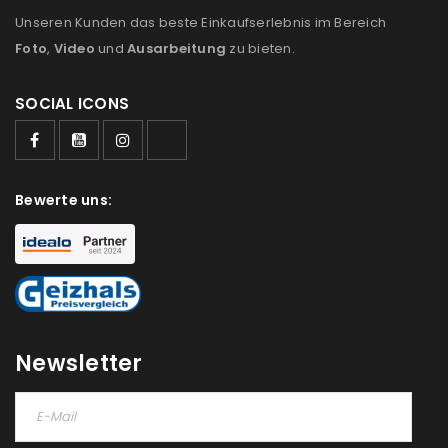
Unseren Kunden das beste Einkaufserlebnis im Bereich
Foto
,
Video
und
Ausarbeitung
zu bieten.
SOCIAL ICONS
ANMELDEN
Bewerte uns:
Benutzername oder E-Mail-Adresse
*
Passwort
*
Newsletter
Anmeldeformular geschützt durch
WP Captcha