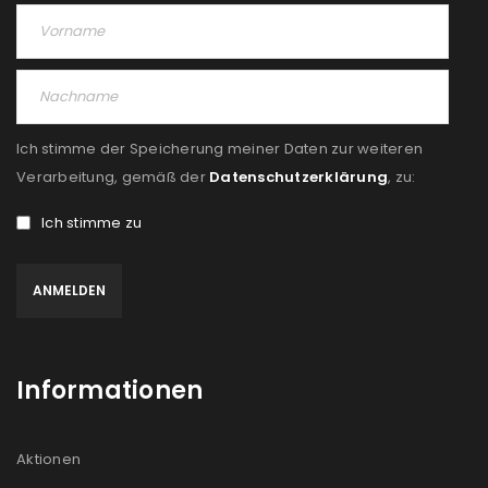
Angemeldet bleiben
ANMELDEN
PASSWORT VERGESSEN?
Ich stimme der Speicherung meiner Daten zur weiteren
REGISTRIEREN
Verarbeitung, gemäß der
Datenschutzerklärung
, zu:
E-Mail-Adresse
*
Ich stimme zu
Ein Link zum Erstellen eines neuen Passworts wird an
deine E-Mail-Adresse gesendet.
Informationen
NEWSLETTER ABONNIEREN
Please select all the ways you would like to hear from
Aktionen
us