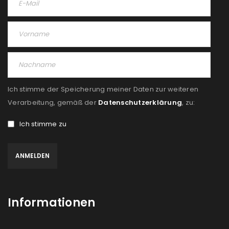
Passwort
*
Anmeldeformular geschützt durch
WP Captcha
Ich stimme der Speicherung meiner Daten zur weiteren
Angemeldet bleiben
Verarbeitung, gemäß der
Datenschutzerklärung
, zu:
ANMELDEN
Ich stimme zu
PASSWORT VERGESSEN?
REGISTRIEREN
E-Mail-Adresse
*
Informationen