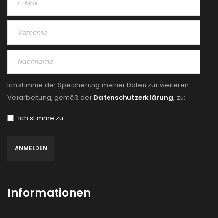
Passwort
*
Anmeldeformular geschützt durch
WP Captcha
Ich stimme der Speicherung meiner Daten zur weiteren
Angemeldet bleiben
Verarbeitung, gemäß der
Datenschutzerklärung
, zu:
ANMELDEN
Ich stimme zu
PASSWORT VERGESSEN?
REGISTRIEREN
E-Mail-Adresse
*
Informationen