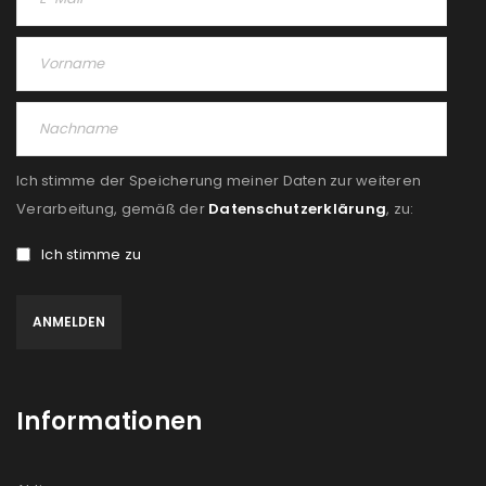
Passwort
*
Anmeldeformular geschützt durch
WP Captcha
Ich stimme der Speicherung meiner Daten zur weiteren
Verarbeitung, gemäß der
Datenschutzerklärung
, zu:
Angemeldet bleiben
ANMELDEN
Ich stimme zu
PASSWORT VERGESSEN?
REGISTRIEREN
Informationen
E-Mail-Adresse
*