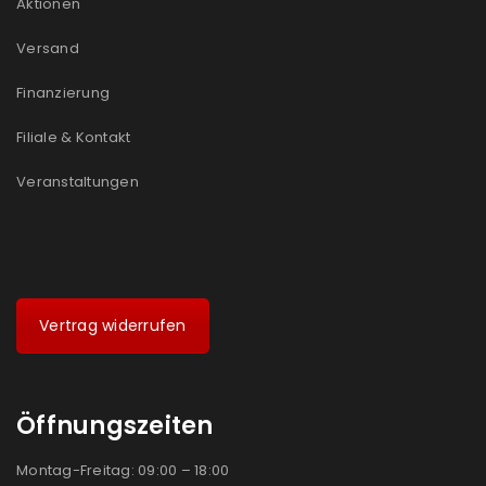
Aktionen
Ein Link zum Erstellen eines neuen Passworts wird an
Versand
deine E-Mail-Adresse gesendet.
Finanzierung
NEWSLETTER ABONNIEREN
Filiale & Kontakt
Please select all the ways you would like to hear from
us
Veranstaltungen
Ich stimme zu
Ja, ich möchte ein Kundenkonto eröffnen und
akzeptiere die
Datenschutzerklärung
.
*
Vertrag widerrufen
REGISTRIEREN
Öffnungszeiten
Montag-Freitag: 09:00 – 18:00