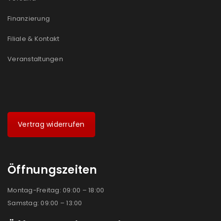
Ich stimme zu
Finanzierung
Ja, ich möchte ein Kundenkonto eröffnen und
Filiale & Kontakt
akzeptiere die
Datenschutzerklärung
.
*
Veranstaltungen
REGISTRIEREN
Vertrag widerrufen
Öffnungszeiten
Montag-Freitag: 09:00 – 18:00
Samstag: 09:00 – 13:00