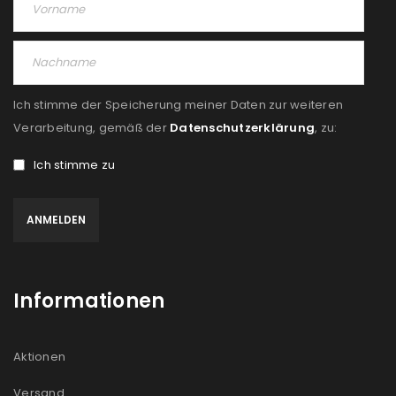
Angemeldet bleiben
ANMELDEN
PASSWORT VERGESSEN?
Ich stimme der Speicherung meiner Daten zur weiteren
REGISTRIEREN
Verarbeitung, gemäß der
Datenschutzerklärung
, zu:
Ich stimme zu
E-Mail-Adresse
*
Ein Link zum Erstellen eines neuen Passworts wird an
deine E-Mail-Adresse gesendet.
Informationen
NEWSLETTER ABONNIEREN
Please select all the ways you would like to hear from
Aktionen
us
Versand