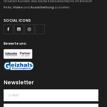
Unseren Kunden das beste Einkaufserlebnis im Bereich
Foto
,
Video
und
Ausarbeitung
zu bieten.
SOCIAL ICONS
ANMELDEN
Bewerte uns:
Benutzername oder E-Mail-Adresse
*
Passwort
*
Newsletter
Anmeldeformular geschützt durch
WP Captcha