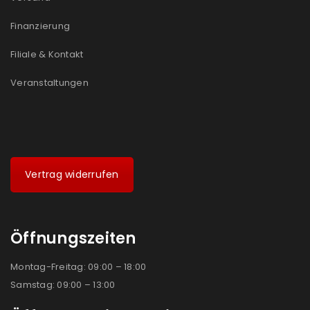
Ich stimme zu
Finanzierung
Ja, ich möchte ein Kundenkonto eröffnen und
Filiale & Kontakt
akzeptiere die
Datenschutzerklärung
.
*
Veranstaltungen
REGISTRIEREN
Vertrag widerrufen
Öffnungszeiten
Montag-Freitag: 09:00 – 18:00
Samstag: 09:00 – 13:00