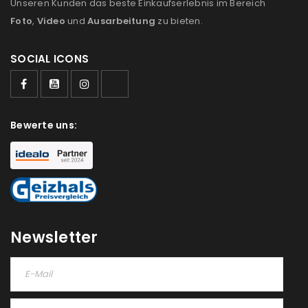
Unseren Kunden das beste Einkaufserlebnis im Bereich
Foto
,
Video
und
Ausarbeitung
zu bieten.
SOCIAL ICONS
ANMELDEN
Bewerte uns:
Benutzername oder E-Mail-Adresse
*
Passwort
*
Newsletter
Anmeldeformular geschützt durch
WP Captcha