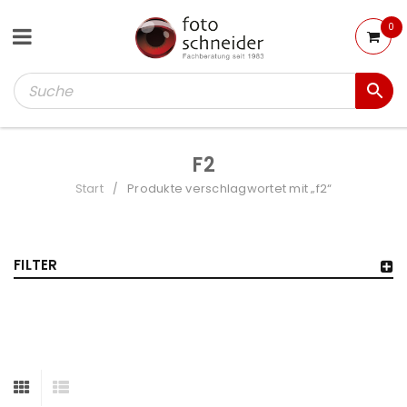
0
F2
Start
Produkte verschlagwortet mit „f2“
/
FILTER