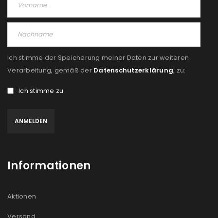
Angemeldet bleiben
ANMELDEN
PASSWORT VERGESSEN?
Ich stimme der Speicherung meiner Daten zur weiteren
REGISTRIEREN
Verarbeitung, gemäß der
Datenschutzerklärung
, zu:
Ich stimme zu
E-Mail-Adresse
*
Ein Link zum Erstellen eines neuen Passworts wird an
deine E-Mail-Adresse gesendet.
Informationen
NEWSLETTER ABONNIEREN
Please select all the ways you would like to hear from
Aktionen
us
Versand