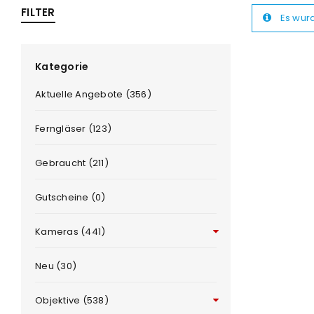
FILTER
Es wur
ra
era
Kategorie
Aktuelle Angebote (356)
amera
Ferngläser (123)
Gebraucht (211)
Gutscheine (0)
Kameras (441)
Neu (30)
Objektive (538)
ANMELDEN