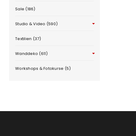
Sale (186)
Benutzername oder E-Mail-Adre
Studio & Video (590)
Passwort
*
Textilien (37)
Wanddeko (611)
Workshops & Fotokurse (5)
e
Anmeldeformular geschü
ANMELDEN
PASSWORT VERGESSEN?