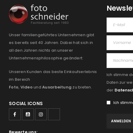
Newsle
Unser familiengeführtes Unternehmen gibt
es bereits seit 40 Jahren. Dabei hat sich in
all den Jahren nichts an unserer
Unternehmensphilosophie geändert:
Unseren Kunden das beste Einkaufserlebnis
Ich stimme d
im Bereich
Daten zur we
Foto
,
Video
und
Ausarbeitung
zu bieten.
der
Datensc
Ich stimm
SOCIAL ICONS
Bewerte uns: