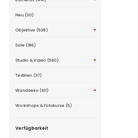
Neu (30)
Objektive (538)
Sale (186)
Studio & Video (590)
ANMELDEN
e
Textilien (37)
Benutzername oder E-Mail-Adre
Wanddeko (611)
Workshops & Fotokurse (5)
Passwort
*
Verfügbarkeit