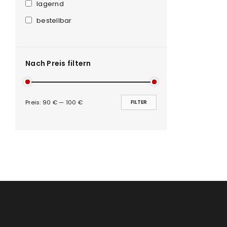
Anmeldeformular geschü
lagernd
bestellbar
ANMELDEN
PASSWORT VERGESSEN?
Nach Preis filtern
Preis:
90 €
—
100 €
FILTER