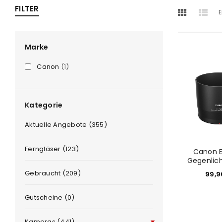
FILTER
E
ra
era
Marke
Canon
(1)
amera
Kategorie
Aktuelle Angebote (355)
Ferngläser (123)
Canon 
Gegenlic
Gebraucht (209)
99,
Gutscheine (0)
Kameras (441)