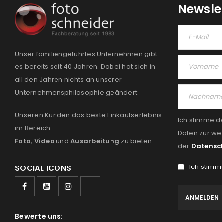
Newsle
Unser familiengeführtes Unternehmen gibt
es bereits seit 40 Jahren. Dabei hat sich in
all den Jahren nichts an unserer
Unternehmensphilosophie geändert:
Unseren Kunden das beste Einkaufserlebnis
Ich stimme d
im Bereich
Daten zur we
Foto
,
Video
und
Ausarbeitung
zu bieten.
der
Datensc
Ich stimm
SOCIAL ICONS
Bewerte uns: