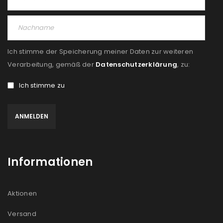
PASSWORT VERGESSEN?
REGISTRIEREN
Ich stimme der Speicherung meiner Daten zur weiteren
E-Mail-Adresse
*
Verarbeitung, gemäß der
Datenschutzerklärung
, zu:
Ich stimme zu
Ein Link zum Erstellen eines neuen Passworts wird an
deine E-Mail-Adresse gesendet.
NEWSLETTER ABONNIEREN
Informationen
Please select all the ways you would like to hear from
us
Aktionen
Ich stimme zu
Versand