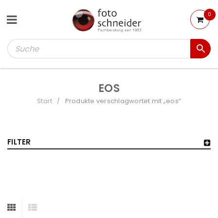
0
EOS
Start
Produkte verschlagwortet mit „eos“
/
FILTER