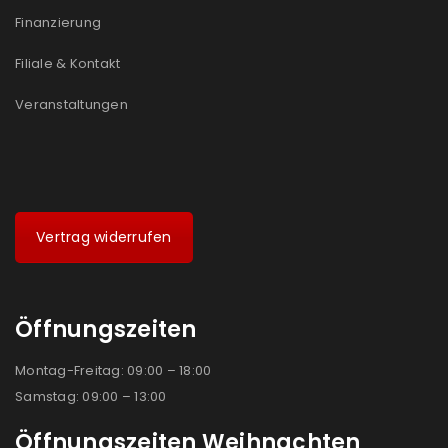
Ja, ich möchte ein Kundenkonto eröffnen und
Finanzierung
akzeptiere die
Datenschutzerklärung
.
*
Filiale & Kontakt
REGISTRIEREN
Veranstaltungen
Vertrag widerrufen
Öffnungszeiten
Montag-Freitag: 09:00 – 18:00
Samstag: 09:00 – 13:00
Öffnungszeiten Weihnachten