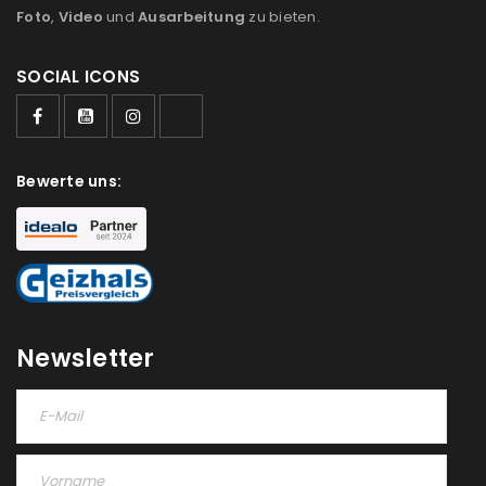
Foto
,
Video
und
Ausarbeitung
zu bieten.
SOCIAL ICONS
ANMELDEN
Benutzername oder E-Mail-Adresse
*
Bewerte uns:
Passwort
*
Newsletter
Anmeldeformular geschützt durch
WP Captcha
Angemeldet bleiben
ANMELDEN