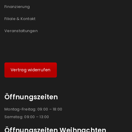
Ja, ich möchte ein Kundenkonto eröffnen und
Finanzierung
akzeptiere die
Datenschutzerklärung
.
*
Filiale & Kontakt
REGISTRIEREN
Veranstaltungen
Vertrag widerrufen
Öffnungszeiten
Montag-Freitag: 09:00 – 18:00
Samstag: 09:00 – 13:00
Öffnungszeiten Weihnachten