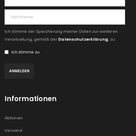
PASSWORT VERGESSEN?
REGISTRIEREN
Ich stimme der Speicherung meiner Daten zur weiteren
E-Mail-Adresse
*
Verarbeitung, gemäß der
Datenschutzerklärung
, zu:
Ich stimme zu
Ein Link zum Erstellen eines neuen Passworts wird an
deine E-Mail-Adresse gesendet.
NEWSLETTER ABONNIEREN
Informationen
Please select all the ways you would like to hear from
us
Aktionen
Ich stimme zu
Versand