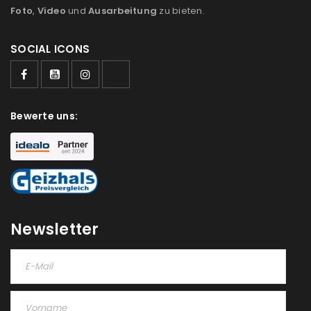
Foto
,
Video
und
Ausarbeitung
zu bieten.
SOCIAL ICONS
ANMELDEN
Benutzername oder E-Mail-Adresse
*
Bewerte uns:
Passwort
*
Newsletter
Anmeldeformular geschützt durch
WP Captcha
Angemeldet bleiben
ANMELDEN