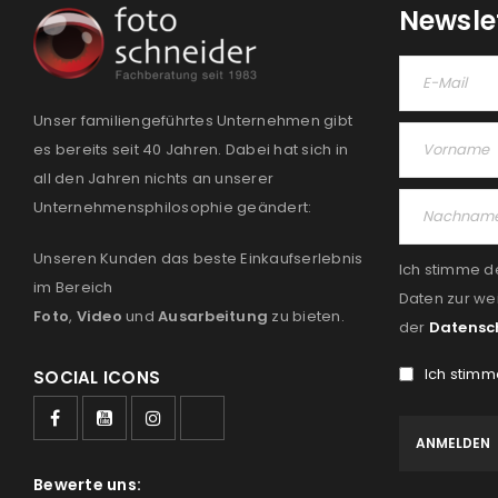
Newsle
Unser familiengeführtes Unternehmen gibt
es bereits seit 40 Jahren. Dabei hat sich in
all den Jahren nichts an unserer
Unternehmensphilosophie geändert:
Unseren Kunden das beste Einkaufserlebnis
Ich stimme d
im Bereich
Daten zur we
Foto
,
Video
und
Ausarbeitung
zu bieten.
der
Datensc
Ich stimm
SOCIAL ICONS
Bewerte uns: