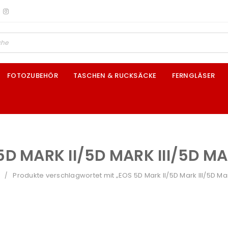
FOTOZUBEHÖR
TASCHEN & RUCKSÄCKE
FERNGLÄSER
5D MARK II/5D MARK III/5D MA
Produkte verschlagwortet mit „EOS 5D Mark II/5D Mark III/5D Mar
/