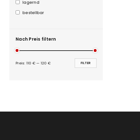
Anmeldeformular geschü
lagernd
bestellbar
ANMELDEN
PASSWORT VERGESSEN?
Nach Preis filtern
Preis:
110 €
—
120 €
FILTER