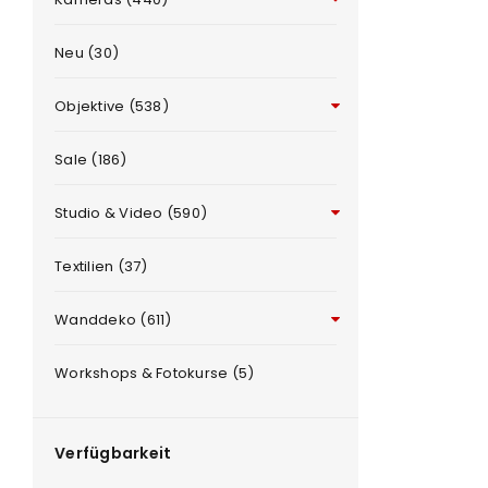
Neu (30)
Objektive (538)
Sale (186)
Studio & Video (590)
ANMELDEN
e
Textilien (37)
Benutzername oder E-Mail-Adre
Wanddeko (611)
Workshops & Fotokurse (5)
Passwort
*
Verfügbarkeit