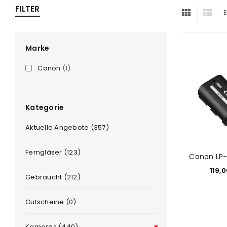
FILTER
E
ra
era
Marke
Canon
(1)
amera
Kategorie
Aktuelle Angebote (357)
Ferngläser (123)
Canon LP-
119,
Gebraucht (212)
Gutscheine (0)
Kameras (440)