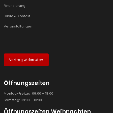
Ja, ich möchte ein Kundenkonto eröffnen und
Finanzierung
akzeptiere die
Datenschutzerklärung
.
*
Filiale & Kontakt
REGISTRIEREN
Veranstaltungen
Vertrag widerrufen
Öffnungszeiten
Montag-Freitag: 09:00 – 18:00
Samstag: 09:00 – 13:00
Öffnungszeiten Weihnachten