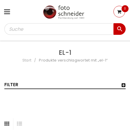
0
EL-1
Start
Produkte verschlagwortet mit „el-1“
/
FILTER