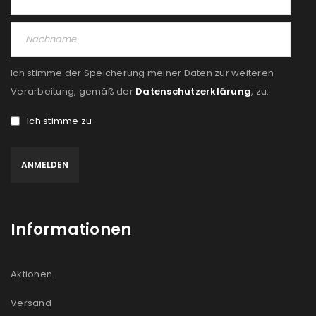
PASSWORT VERGESSEN?
REGISTRIEREN
Ich stimme der Speicherung meiner Daten zur weiteren
E-Mail-Adresse
*
Verarbeitung, gemäß der
Datenschutzerklärung
, zu:
Ich stimme zu
Ein Link zum Erstellen eines neuen Passworts wird an
deine E-Mail-Adresse gesendet.
NEWSLETTER ABONNIEREN
Informationen
Please select all the ways you would like to hear from
us
Aktionen
Ich stimme zu
Versand