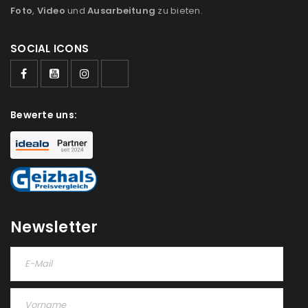
Foto
,
Video
und
Ausarbeitung
zu bieten.
SOCIAL ICONS
ANMELDEN
Benutzername oder E-Mail-Adresse
*
Bewerte uns:
Passwort
*
Newsletter
Anmeldeformular geschützt durch
WP Captcha
Angemeldet bleiben
ANMELDEN