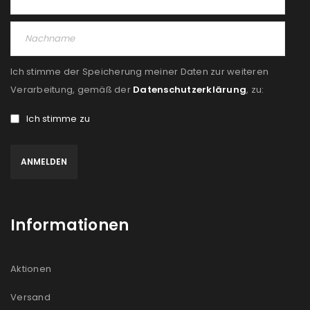
PASSWORT VERGESSEN?
Ich stimme der Speicherung meiner Daten zur weiteren
REGISTRIEREN
Verarbeitung, gemäß der
Datenschutzerklärung
, zu:
Ich stimme zu
E-Mail-Adresse
*
Ein Link zum Erstellen eines neuen Passworts wird an
deine E-Mail-Adresse gesendet.
Informationen
NEWSLETTER ABONNIEREN
Please select all the ways you would like to hear from
Aktionen
us
Versand