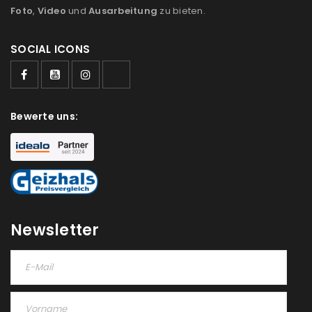
Foto
,
Video
und
Ausarbeitung
zu bieten.
SOCIAL ICONS
ANMELDEN
Bewerte uns:
Benutzername oder E-Mail-Adresse
*
Passwort
*
Newsletter
Anmeldeformular geschützt durch
WP Captcha
Angemeldet bleiben
ANMELDEN