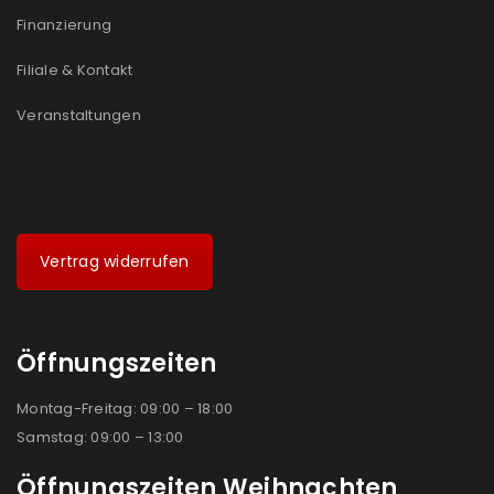
Ich stimme zu
Finanzierung
Ja, ich möchte ein Kundenkonto eröffnen und
Filiale & Kontakt
akzeptiere die
Datenschutzerklärung
.
*
Veranstaltungen
REGISTRIEREN
Vertrag widerrufen
Öffnungszeiten
Montag-Freitag: 09:00 – 18:00
Samstag: 09:00 – 13:00
Öffnungszeiten Weihnachten