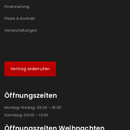
Ich stimme zu
Finanzierung
Ja, ich möchte ein Kundenkonto eröffnen und
Filiale & Kontakt
akzeptiere die
Datenschutzerklärung
.
*
Veranstaltungen
REGISTRIEREN
Vertrag widerrufen
Öffnungszeiten
Montag-Freitag: 09:00 – 18:00
Samstag: 09:00 – 13:00
Öffnungszeiten Weihnachten