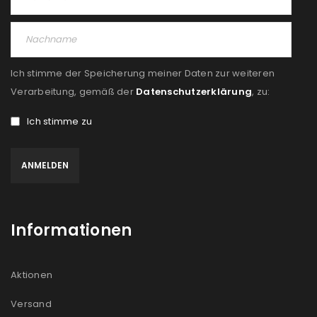
PASSWORT VERGESSEN?
Ich stimme der Speicherung meiner Daten zur weiteren
REGISTRIEREN
Verarbeitung, gemäß der
Datenschutzerklärung
, zu:
Ich stimme zu
E-Mail-Adresse
*
Ein Link zum Erstellen eines neuen Passworts wird an
deine E-Mail-Adresse gesendet.
Informationen
NEWSLETTER ABONNIEREN
Please select all the ways you would like to hear from
Aktionen
us
Versand