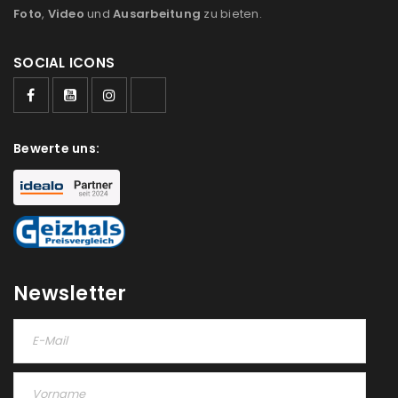
Foto
,
Video
und
Ausarbeitung
zu bieten.
SOCIAL ICONS
ANMELDEN
Bewerte uns:
Benutzername oder E-Mail-Adresse
*
Passwort
*
Newsletter
Anmeldeformular geschützt durch
WP Captcha
Angemeldet bleiben
ANMELDEN