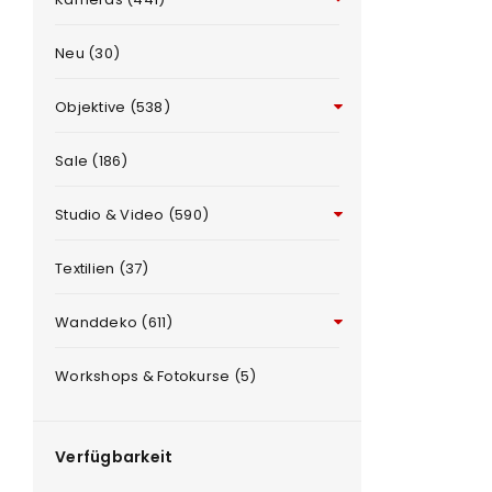
Neu (30)
Objektive (538)
Sale (186)
Studio & Video (590)
ANMELDEN
e
Textilien (37)
Benutzername oder E-Mail-Adre
Wanddeko (611)
Workshops & Fotokurse (5)
Passwort
*
Verfügbarkeit