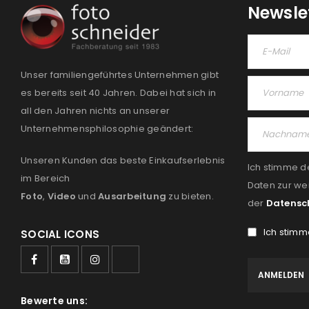
Newsle
Unser familiengeführtes Unternehmen gibt
es bereits seit 40 Jahren. Dabei hat sich in
all den Jahren nichts an unserer
Unternehmensphilosophie geändert:
Unseren Kunden das beste Einkaufserlebnis
Ich stimme d
im Bereich
Daten zur we
Foto
,
Video
und
Ausarbeitung
zu bieten.
der
Datensc
Ich stimm
SOCIAL ICONS
Bewerte uns: