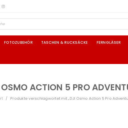
FOTOZUBEHÖR
TASCHEN & RUCKSÄCKE
FERNGLÄSER
I OSMO ACTION 5 PRO ADVENT
rt
Produkte verschlagwortet mit „DJI Osmo Action 5 Pro Advent
/