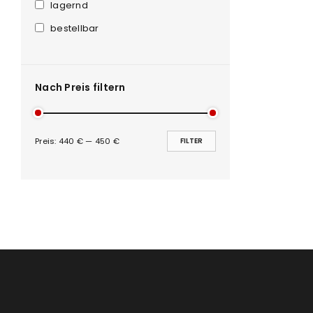
Anmeldeformular geschü
lagernd
bestellbar
ANMELDEN
PASSWORT VERGESSEN?
Nach Preis filtern
Preis:
440 €
—
450 €
FILTER