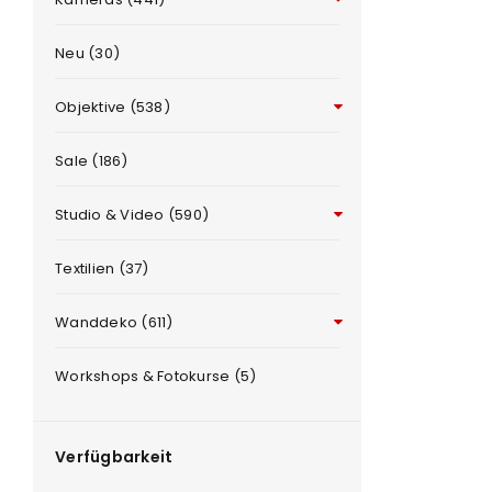
Neu (30)
Objektive (538)
Sale (186)
Studio & Video (590)
ANMELDEN
e
Textilien (37)
Benutzername oder E-Mail-Adre
Wanddeko (611)
Workshops & Fotokurse (5)
Passwort
*
Verfügbarkeit