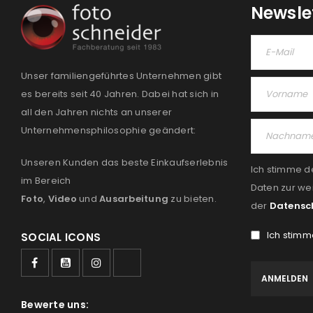
Newsle
Unser familiengeführtes Unternehmen gibt
es bereits seit 40 Jahren. Dabei hat sich in
all den Jahren nichts an unserer
Unternehmensphilosophie geändert:
Unseren Kunden das beste Einkaufserlebnis
Ich stimme d
im Bereich
Daten zur we
Foto
,
Video
und
Ausarbeitung
zu bieten.
der
Datensc
Ich stimm
SOCIAL ICONS
Bewerte uns: