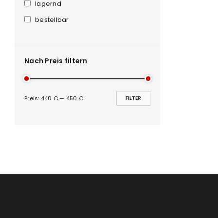
Anmeldeformular geschü
lagernd
bestellbar
ANMELDEN
PASSWORT VERGESSEN?
Nach Preis filtern
Preis:
440 €
—
450 €
FILTER