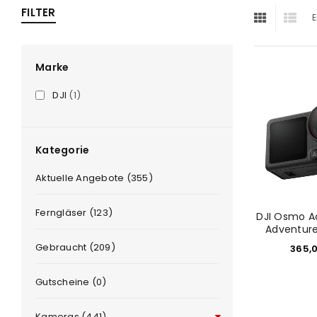
FILTER
E
ra
era
Marke
DJI
(1)
amera
Kategorie
Aktuelle Angebote (355)
Ferngläser (123)
DJI Osmo Ac
Adventur
Gebraucht (209)
365,
Gutscheine (0)
Kameras (441)