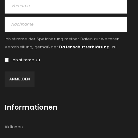
Angemeldet bleiben
ANMELDEN
PASSWORT VERGESSEN?
Ich stimme der Speicherung meiner Daten zur weiteren
REGISTRIEREN
Verarbeitung, gemäß der
Datenschutzerklärung
, zu:
Ich stimme zu
E-Mail-Adresse
*
Ein Link zum Erstellen eines neuen Passworts wird an
deine E-Mail-Adresse gesendet.
Informationen
NEWSLETTER ABONNIEREN
Please select all the ways you would like to hear from
Aktionen
us