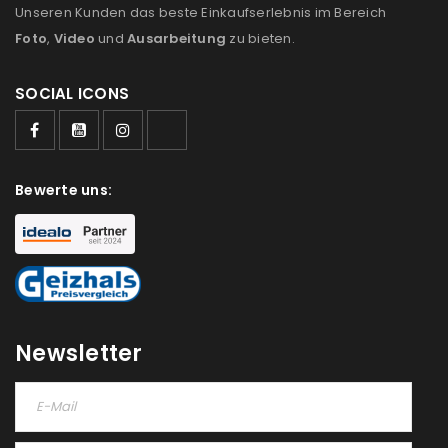
Unseren Kunden das beste Einkaufserlebnis im Bereich
Foto
,
Video
und
Ausarbeitung
zu bieten.
SOCIAL ICONS
ANMELDEN
Bewerte uns:
Benutzername oder E-Mail-Adresse
*
Passwort
*
Newsletter
Anmeldeformular geschützt durch
WP Captcha