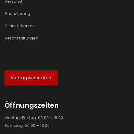
Versand
Ich stimme zu
Finanzierung
Ja, ich möchte ein Kundenkonto eröffnen und
Filiale & Kontakt
akzeptiere die
Datenschutzerklärung
.
*
Veranstaltungen
REGISTRIEREN
Vertrag widerrufen
Öffnungszeiten
Montag-Freitag: 09:00 – 18:00
Samstag: 09:00 – 13:00