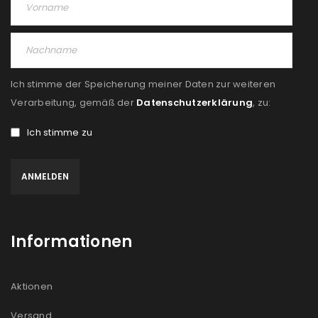
Angemeldet bleiben
ANMELDEN
PASSWORT VERGESSEN?
Ich stimme der Speicherung meiner Daten zur weiteren
REGISTRIEREN
Verarbeitung, gemäß der
Datenschutzerklärung
, zu:
Ich stimme zu
E-Mail-Adresse
*
Ein Link zum Erstellen eines neuen Passworts wird an
deine E-Mail-Adresse gesendet.
Informationen
NEWSLETTER ABONNIEREN
Please select all the ways you would like to hear from
Aktionen
us
Versand