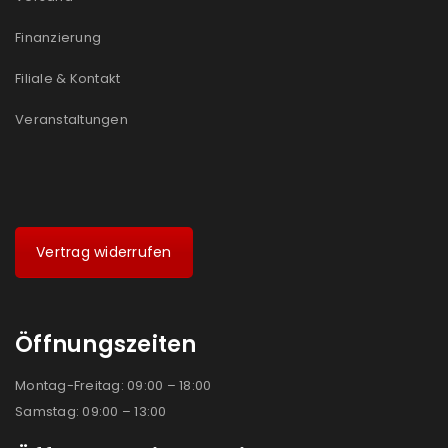
Ich stimme zu
Finanzierung
Ja, ich möchte ein Kundenkonto eröffnen und
Filiale & Kontakt
akzeptiere die
Datenschutzerklärung
.
*
Veranstaltungen
REGISTRIEREN
Vertrag widerrufen
Öffnungszeiten
Montag-Freitag: 09:00 – 18:00
Samstag: 09:00 – 13:00