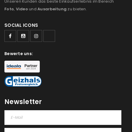
Unseren Kunden das beste Einkaufserlebnis im Bereich
Foto
,
Video
und
Ausarbeitung
zu bieten.
SOCIAL ICONS
ANMELDEN
Bewerte uns:
Benutzername oder E-Mail-Adresse
*
Passwort
*
Newsletter
Anmeldeformular geschützt durch
WP Captcha