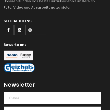
Unseren Kunden das beste Einkaufserlebnis im Bereich
Foto
,
Video
und
Ausarbeitung
zu bieten.
SOCIAL ICONS
ANMELDEN
Bewerte uns:
Benutzername oder E-Mail-Adresse
*
Passwort
*
Newsletter
Anmeldeformular geschützt durch
WP Captcha