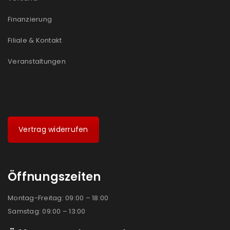
Ich stimme zu
Finanzierung
Ja, ich möchte ein Kundenkonto eröffnen und
Filiale & Kontakt
akzeptiere die
Datenschutzerklärung
.
*
Veranstaltungen
REGISTRIEREN
Vertrag widerrufen
Öffnungszeiten
Montag-Freitag: 09:00 – 18:00
Samstag: 09:00 – 13:00