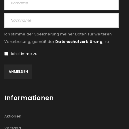
Angemeldet bleiben
ANMELDEN
PASSWORT VERGESSEN?
Ich stimme der Speicherung meiner Daten zur weiteren
REGISTRIEREN
Verarbeitung, gemäß der
Datenschutzerklärung
, zu:
Ich stimme zu
E-Mail-Adresse
*
Ein Link zum Erstellen eines neuen Passworts wird an
deine E-Mail-Adresse gesendet.
Informationen
NEWSLETTER ABONNIEREN
Please select all the ways you would like to hear from
Aktionen
us
Versand