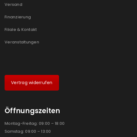
Versand
Ja, ich möchte ein Kundenkonto eröffnen und
akzeptiere die
Datenschutzerklärung
.
*
Finanzierung
Filiale & Kontakt
REGISTRIEREN
Veranstaltungen
Vertrag widerrufen
Öffnungszeiten
Montag-Freitag: 09:00 – 18:00
Samstag: 09:00 – 13:00