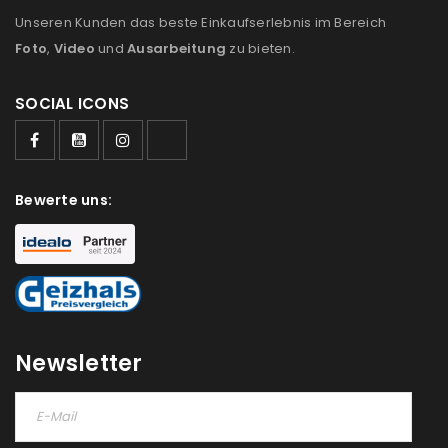
Unseren Kunden das beste Einkaufserlebnis im Bereich
Foto
,
Video
und
Ausarbeitung
zu bieten.
SOCIAL ICONS
ANMELDEN
Benutzername oder E-Mail-Adresse
*
Bewerte uns:
Passwort
*
Newsletter
Anmeldeformular geschützt durch
WP Captcha
Angemeldet bleiben
ANMELDEN