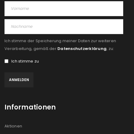
PASSWORT VERGESSEN?
REGISTRIEREN
Ich stimme der Speicherung meiner Daten zur weiteren
E-Mail-Adresse
*
Verarbeitung, gemäß der
Datenschutzerklärung
, zu:
Ich stimme zu
Ein Link zum Erstellen eines neuen Passworts wird an
deine E-Mail-Adresse gesendet.
NEWSLETTER ABONNIEREN
Please select all the ways you would like to hear from
Informationen
us
Ich stimme zu
Aktionen