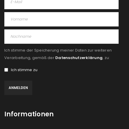
Passwort
*
Anmeldeformular geschützt durch
WP Captcha
Ich stimme der Speicherung meiner Daten zur weiteren
Angemeldet bleiben
Verarbeitung, gemäß der
Datenschutzerklärung
, zu:
ANMELDEN
Ich stimme zu
PASSWORT VERGESSEN?
REGISTRIEREN
E-Mail-Adresse
*
Informationen