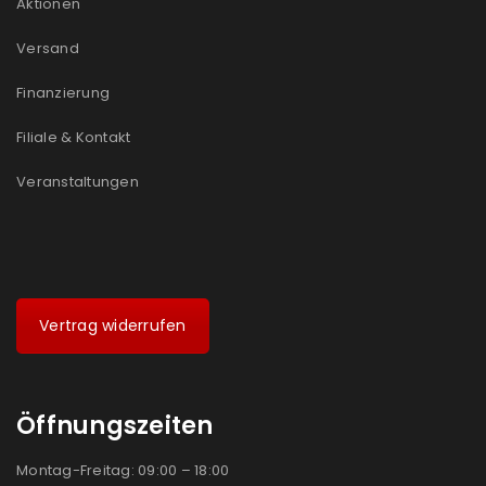
Aktionen
Ein Link zum Erstellen eines neuen Passworts wird an
Versand
deine E-Mail-Adresse gesendet.
Finanzierung
NEWSLETTER ABONNIEREN
Filiale & Kontakt
Please select all the ways you would like to hear from
us
Veranstaltungen
Ich stimme zu
Ja, ich möchte ein Kundenkonto eröffnen und
akzeptiere die
Datenschutzerklärung
.
*
Vertrag widerrufen
REGISTRIEREN
Öffnungszeiten
Montag-Freitag: 09:00 – 18:00