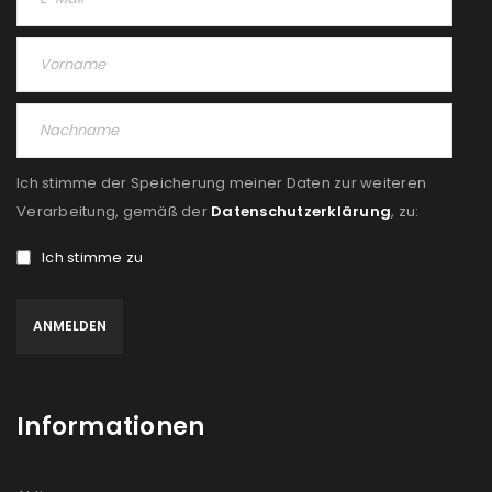
Passwort
*
Anmeldeformular geschützt durch
WP Captcha
Ich stimme der Speicherung meiner Daten zur weiteren
Verarbeitung, gemäß der
Datenschutzerklärung
, zu:
Angemeldet bleiben
ANMELDEN
Ich stimme zu
PASSWORT VERGESSEN?
REGISTRIEREN
Informationen
E-Mail-Adresse
*