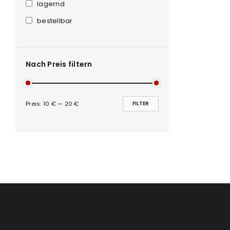
Anmeldeformular geschü
lagernd
bestellbar
ANMELDEN
PASSWORT VERGESSEN?
Nach Preis filtern
Preis:
10 €
—
20 €
FILTER