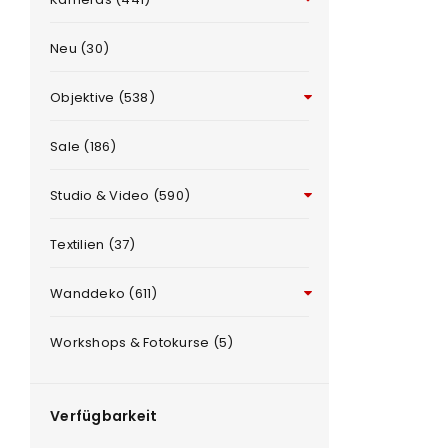
Neu (30)
Objektive (538)
Sale (186)
Studio & Video (590)
ANMELDEN
e
Textilien (37)
Benutzername oder E-Mail-Adre
Wanddeko (611)
Workshops & Fotokurse (5)
Passwort
*
Verfügbarkeit