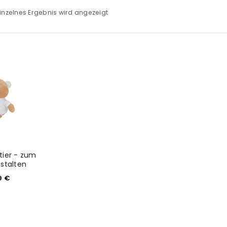
inzelnes Ergebnis wird angezeigt
tier - zum
estalten
9
€