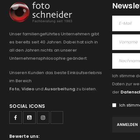
Newsle
Unser familiengeführtes Unternehmen gibt
es bereits seit 40 Jahren. Dabei hat sich in
all den Jahren nichts an unserer
Unternehmensphilosophie geändert:
Unseren Kunden das beste Einkaufserlebnis
Ich stimme d
im Bereich
Daten zur we
Foto
,
Video
und
Ausarbeitung
zu bieten.
der
Datensc
Ich stimm
SOCIAL ICONS
Bewerte uns: