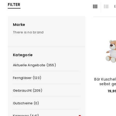
FILTER
E
ra
era
Marke
There is no brand
amera
Kategorie
Aktuelle Angebote (355)
Ferngläser (123)
Bär Kuschel
selbst g
Gebraucht (209)
19,9
Gutscheine (0)
Kameras (441)