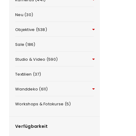
Neu (30)
Objektive (538)
Sale (186)
Studio & Video (590)
ANMELDEN
e
Textilien (37)
Benutzername oder E-Mail-Adre
Wanddeko (611)
Workshops & Fotokurse (5)
Passwort
*
Verfügbarkeit