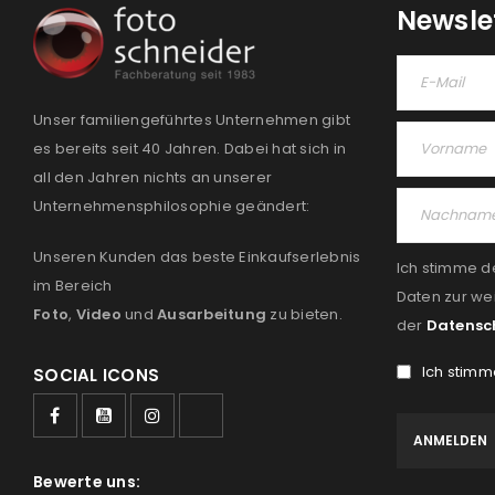
Newsle
Unser familiengeführtes Unternehmen gibt
es bereits seit 40 Jahren. Dabei hat sich in
all den Jahren nichts an unserer
Unternehmensphilosophie geändert:
Unseren Kunden das beste Einkaufserlebnis
Ich stimme d
im Bereich
Daten zur we
Foto
,
Video
und
Ausarbeitung
zu bieten.
der
Datensc
Ich stimm
SOCIAL ICONS
Bewerte uns: