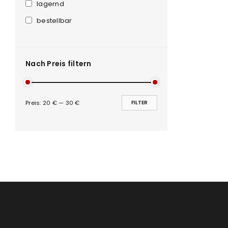
Anmeldeformular geschü
lagernd
bestellbar
ANMELDEN
PASSWORT VERGESSEN?
Nach Preis filtern
Preis:
20 €
—
30 €
FILTER