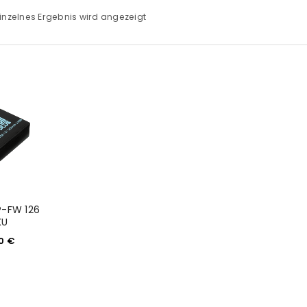
inzelnes Ergebnis wird angezeigt
P-FW 126
KU
90
€