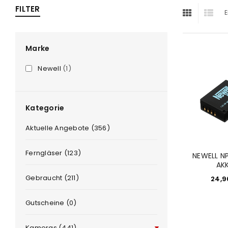
FILTER
E
ra
era
Marke
Newell
(1)
amera
Kategorie
Aktuelle Angebote (356)
Ferngläser (123)
NEWELL N
AK
Gebraucht (211)
24,
Gutscheine (0)
Kameras (441)