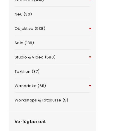
Neu (30)
Objektive (538)
Sale (186)
Studio & Video (590)
ANMELDEN
e
Textilien (37)
Benutzername oder E-Mail-Adre
Wanddeko (611)
Workshops & Fotokurse (5)
Passwort
*
Verfügbarkeit