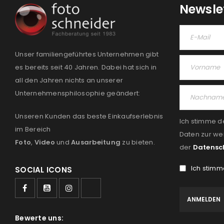
Newsle
Unser familiengeführtes Unternehmen gibt
es bereits seit 40 Jahren. Dabei hat sich in
all den Jahren nichts an unserer
Unternehmensphilosophie geändert:
Unseren Kunden das beste Einkaufserlebnis
Ich stimme d
im Bereich
Daten zur we
Foto
,
Video
und
Ausarbeitung
zu bieten.
der
Datensc
Ich stimm
SOCIAL ICONS
Bewerte uns: