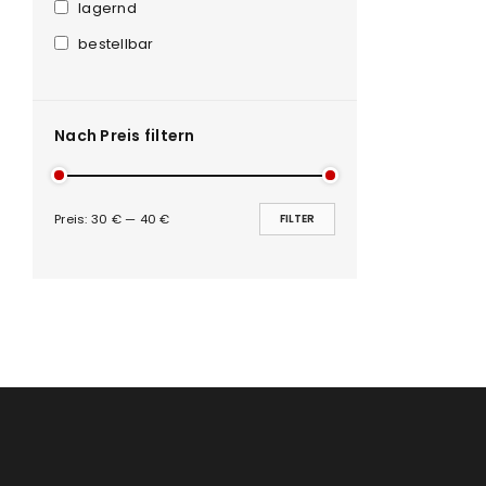
Anmeldeformular geschü
lagernd
bestellbar
ANMELDEN
PASSWORT VERGESSEN?
Nach Preis filtern
Preis:
30 €
—
40 €
FILTER