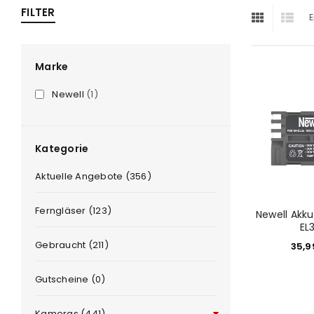
FILTER
E
ra
era
Marke
Newell
(1)
amera
Kategorie
Aktuelle Angebote (356)
Ferngläser (123)
Newell Akku
EL
Gebraucht (211)
35,
Gutscheine (0)
Kameras (441)