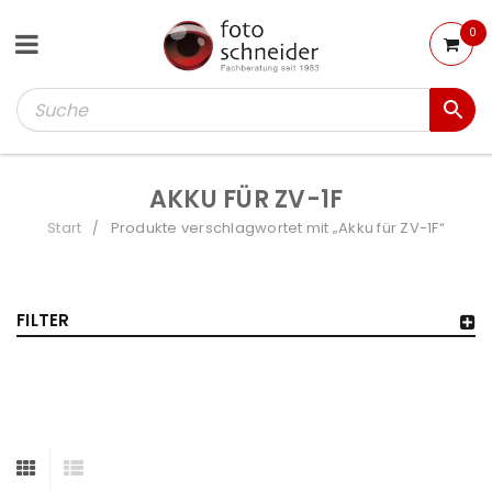
0
AKKU FÜR ZV-1F
Start
Produkte verschlagwortet mit „Akku für ZV-1F“
/
FILTER