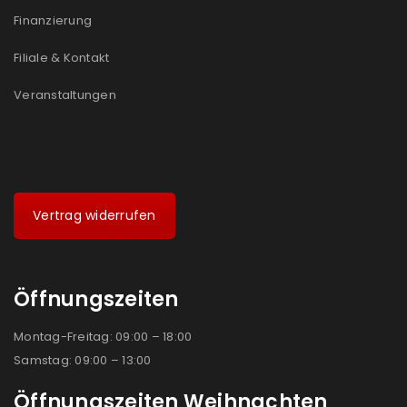
Ich stimme zu
Finanzierung
Ja, ich möchte ein Kundenkonto eröffnen und
Filiale & Kontakt
akzeptiere die
Datenschutzerklärung
.
*
Veranstaltungen
REGISTRIEREN
Vertrag widerrufen
Öffnungszeiten
Montag-Freitag: 09:00 – 18:00
Samstag: 09:00 – 13:00
Öffnungszeiten Weihnachten