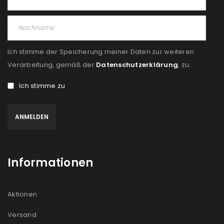
PASSWORT VERGESSEN?
Ich stimme der Speicherung meiner Daten zur weiteren
REGISTRIEREN
Verarbeitung, gemäß der
Datenschutzerklärung
, zu:
Ich stimme zu
E-Mail-Adresse
*
Ein Link zum Erstellen eines neuen Passworts wird an
deine E-Mail-Adresse gesendet.
Informationen
NEWSLETTER ABONNIEREN
Please select all the ways you would like to hear from
Aktionen
us
Versand