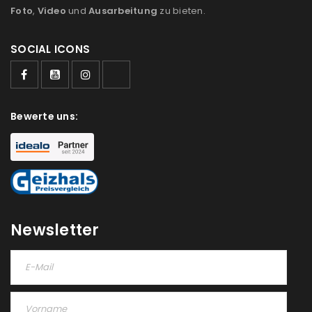
Foto
,
Video
und
Ausarbeitung
zu bieten.
SOCIAL ICONS
ANMELDEN
Bewerte uns:
Benutzername oder E-Mail-Adresse
*
Passwort
*
Newsletter
Anmeldeformular geschützt durch
WP Captcha
Angemeldet bleiben
ANMELDEN