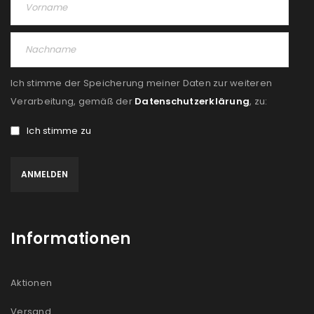
PASSWORT VERGESSEN?
REGISTRIEREN
Ich stimme der Speicherung meiner Daten zur weiteren
E-Mail-Adresse
*
Verarbeitung, gemäß der
Datenschutzerklärung
, zu:
Ich stimme zu
Ein Link zum Erstellen eines neuen Passworts wird an
deine E-Mail-Adresse gesendet.
NEWSLETTER ABONNIEREN
Informationen
Please select all the ways you would like to hear from
us
Aktionen
Ich stimme zu
Versand