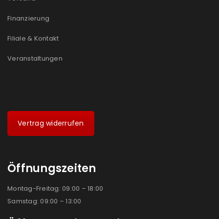
Ja, ich möchte ein Kundenkonto eröffnen und
akzeptiere die
Datenschutzerklärung
.
*
Finanzierung
Filiale & Kontakt
REGISTRIEREN
Veranstaltungen
Vertrag widerrufen
Öffnungszeiten
Montag-Freitag: 09:00 – 18:00
Samstag: 09:00 – 13:00