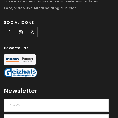
Unseren Kunden das beste Einkaufserlebnis im Bereich
Foto
,
Video
und
Ausarbeitung
zu bieten.
SOCIAL ICONS
ANMELDEN
Benutzername oder E-Mail-Adresse
*
Bewerte uns:
Passwort
*
Newsletter
Anmeldeformular geschützt durch
WP Captcha
Angemeldet bleiben
ANMELDEN