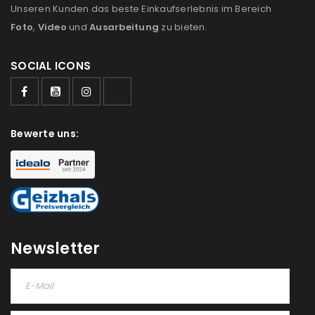
Unseren Kunden das beste Einkaufserlebnis im Bereich
Foto
,
Video
und
Ausarbeitung
zu bieten.
SOCIAL ICONS
ANMELDEN
Bewerte uns:
Benutzername oder E-Mail-Adresse
*
Passwort
*
Newsletter
Anmeldeformular geschützt durch
WP Captcha