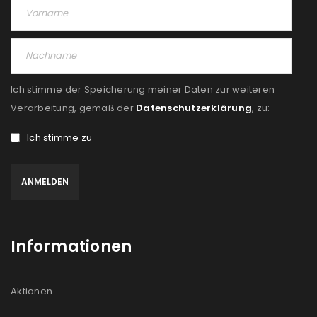
Angemeldet bleiben
ANMELDEN
PASSWORT VERGESSEN?
Ich stimme der Speicherung meiner Daten zur weiteren
REGISTRIEREN
Verarbeitung, gemäß der
Datenschutzerklärung
, zu:
Ich stimme zu
E-Mail-Adresse
*
Ein Link zum Erstellen eines neuen Passworts wird an
deine E-Mail-Adresse gesendet.
Informationen
NEWSLETTER ABONNIEREN
Please select all the ways you would like to hear from
Aktionen
us