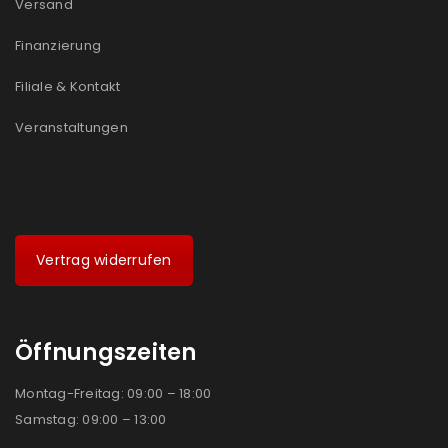
Versand
Ich stimme zu
Finanzierung
Ja, ich möchte ein Kundenkonto eröffnen und
Filiale & Kontakt
akzeptiere die
Datenschutzerklärung
.
*
Veranstaltungen
REGISTRIEREN
Vertrag widerrufen
Öffnungszeiten
Montag-Freitag: 09:00 – 18:00
Samstag: 09:00 – 13:00