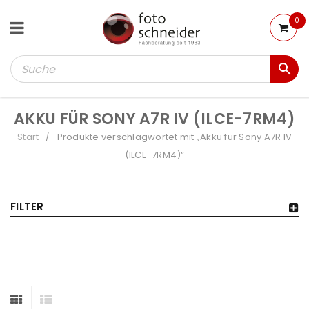
0
AKKU FÜR SONY A7R IV (ILCE-7RM4)
Start
Produkte verschlagwortet mit „Akku für Sony A7R IV
/
(ILCE-7RM4)“
FILTER