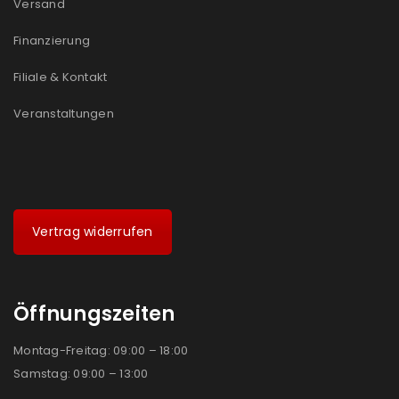
Versand
Ich stimme zu
Finanzierung
Ja, ich möchte ein Kundenkonto eröffnen und
Filiale & Kontakt
akzeptiere die
Datenschutzerklärung
.
*
Veranstaltungen
REGISTRIEREN
Vertrag widerrufen
Öffnungszeiten
Montag-Freitag: 09:00 – 18:00
Samstag: 09:00 – 13:00