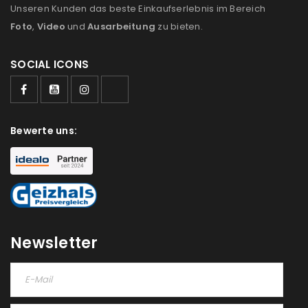
Unseren Kunden das beste Einkaufserlebnis im Bereich
Foto
,
Video
und
Ausarbeitung
zu bieten.
SOCIAL ICONS
ANMELDEN
Bewerte uns:
Benutzername oder E-Mail-Adresse
*
Passwort
*
Newsletter
Anmeldeformular geschützt durch
WP Captcha