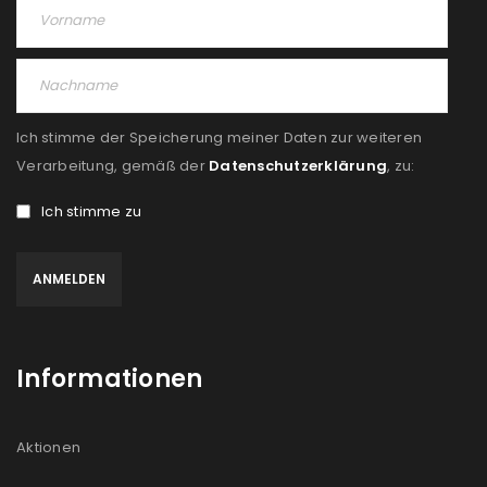
Angemeldet bleiben
ANMELDEN
PASSWORT VERGESSEN?
Ich stimme der Speicherung meiner Daten zur weiteren
REGISTRIEREN
Verarbeitung, gemäß der
Datenschutzerklärung
, zu:
Ich stimme zu
E-Mail-Adresse
*
Ein Link zum Erstellen eines neuen Passworts wird an
deine E-Mail-Adresse gesendet.
Informationen
NEWSLETTER ABONNIEREN
Please select all the ways you would like to hear from
Aktionen
us