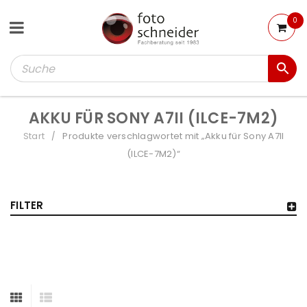
0
AKKU FÜR SONY A7II (ILCE-7M2)
Start
Produkte verschlagwortet mit „Akku für Sony A7II
/
(ILCE-7M2)“
FILTER