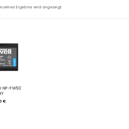
inzelnes Ergebnis wird angezeigt
U NP-FW50
NY
90
€