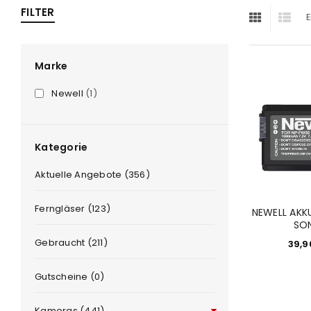
FILTER
E
ra
era
Marke
Newell
(1)
amera
Kategorie
Aktuelle Angebote (356)
Ferngläser (123)
NEWELL AKK
SO
Gebraucht (211)
39,
Gutscheine (0)
Kameras (441)