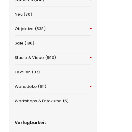
Neu (30)
Objektive (538)
Sale (186)
Studio & Video (590)
ANMELDEN
e
Textilien (37)
Benutzername oder E-Mail-Adre
Wanddeko (611)
Workshops & Fotokurse (5)
Passwort
*
Verfügbarkeit