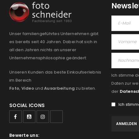
Newsle
Unser familiengeführtes Unternehmen gibt
es bereits seit 40 Jahren. Dabei hat sich in
all den Jahren nichts an unserer
Unternehmensphilosophie geändert:
Unseren Kunden das beste Einkaufserlebnis
Ich stimme d
im Bereich
Daten zur we
Foto
,
Video
und
Ausarbeitung
zu bieten.
der
Datensc
Ich stimm
SOCIAL ICONS
Bewerte uns: