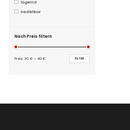
Anmeldeformular geschü
lagernd
bestellbar
ANMELDEN
PASSWORT VERGESSEN?
Nach Preis filtern
Preis:
30 €
—
40 €
FILTER