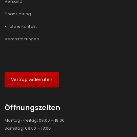
Versand
Ja, ich möchte ein Kundenkonto eröffnen und
akzeptiere die
Datenschutzerklärung
.
*
Finanzierung
Filiale & Kontakt
REGISTRIEREN
Veranstaltungen
Vertrag widerrufen
Öffnungszeiten
Montag-Freitag: 09:00 – 18:00
Samstag: 09:00 – 13:00