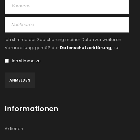
PASSWORT VERGESSEN?
REGISTRIEREN
Ich stimme der Speicherung meiner Daten zur weiteren
E-Mail-Adresse
*
Verarbeitung, gemäß der
Datenschutzerklärung
, zu:
Ich stimme zu
Ein Link zum Erstellen eines neuen Passworts wird an
deine E-Mail-Adresse gesendet.
NEWSLETTER ABONNIEREN
Informationen
Please select all the ways you would like to hear from
us
Aktionen
Ich stimme zu