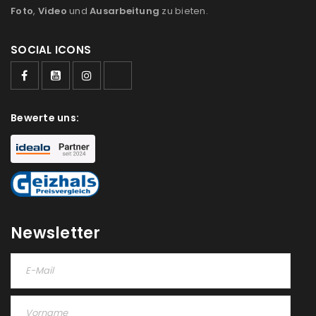
Foto
,
Video
und
Ausarbeitung
zu bieten.
SOCIAL ICONS
ANMELDEN
Benutzername oder E-Mail-Adresse
*
Bewerte uns:
Passwort
*
Newsletter
Anmeldeformular geschützt durch
WP Captcha
Angemeldet bleiben
ANMELDEN