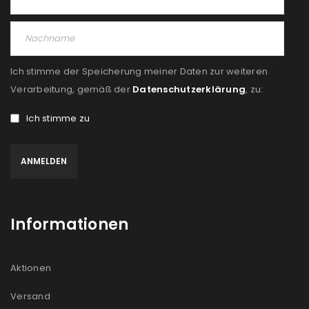
PASSWORT VERGESSEN?
REGISTRIEREN
Ich stimme der Speicherung meiner Daten zur weiteren
E-Mail-Adresse
*
Verarbeitung, gemäß der
Datenschutzerklärung
, zu:
Ich stimme zu
Ein Link zum Erstellen eines neuen Passworts wird an
deine E-Mail-Adresse gesendet.
NEWSLETTER ABONNIEREN
Informationen
Please select all the ways you would like to hear from
us
Aktionen
Ich stimme zu
Versand