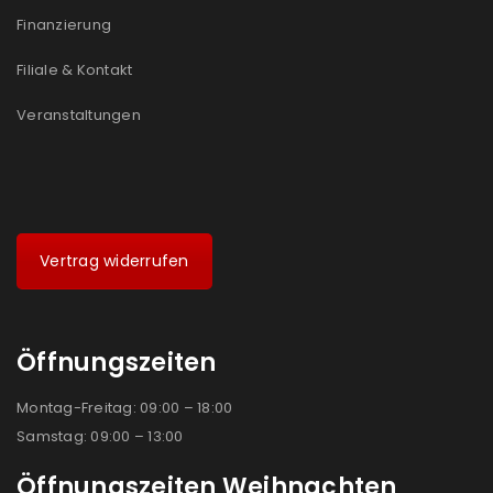
Ja, ich möchte ein Kundenkonto eröffnen und
Finanzierung
akzeptiere die
Datenschutzerklärung
.
*
Filiale & Kontakt
REGISTRIEREN
Veranstaltungen
Vertrag widerrufen
Öffnungszeiten
Montag-Freitag: 09:00 – 18:00
Samstag: 09:00 – 13:00
Öffnungszeiten Weihnachten