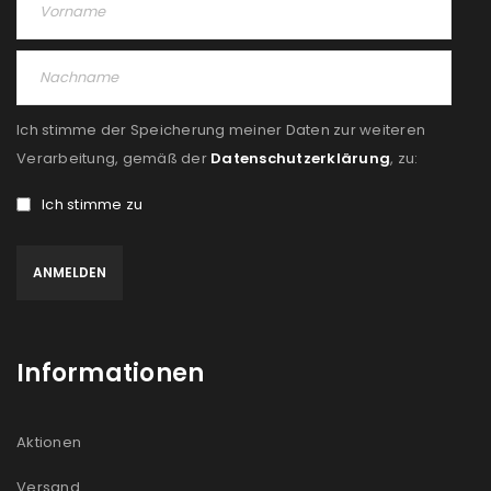
PASSWORT VERGESSEN?
REGISTRIEREN
Ich stimme der Speicherung meiner Daten zur weiteren
E-Mail-Adresse
*
Verarbeitung, gemäß der
Datenschutzerklärung
, zu:
Ich stimme zu
Ein Link zum Erstellen eines neuen Passworts wird an
deine E-Mail-Adresse gesendet.
NEWSLETTER ABONNIEREN
Informationen
Please select all the ways you would like to hear from
us
Aktionen
Ich stimme zu
Versand