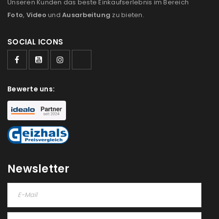
Unseren Kunden das beste Einkaufserlebnis im Bereich
Foto
,
Video
und
Ausarbeitung
zu bieten.
SOCIAL ICONS
ANMELDEN
Benutzername oder E-Mail-Adresse
*
Bewerte uns:
Passwort
*
Newsletter
Anmeldeformular geschützt durch
WP Captcha
Angemeldet bleiben
ANMELDEN