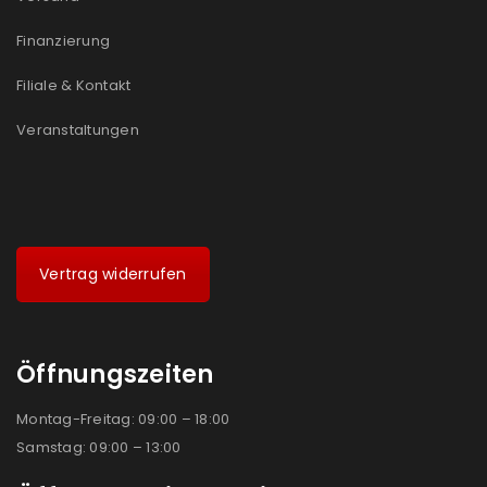
Ja, ich möchte ein Kundenkonto eröffnen und
akzeptiere die
Datenschutzerklärung
.
*
Finanzierung
Filiale & Kontakt
REGISTRIEREN
Veranstaltungen
Vertrag widerrufen
Öffnungszeiten
Montag-Freitag: 09:00 – 18:00
Samstag: 09:00 – 13:00