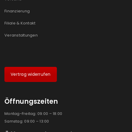
Ja, ich möchte ein Kundenkonto eröffnen und
akzeptiere die
Datenschutzerklärung
.
*
Finanzierung
Filiale & Kontakt
REGISTRIEREN
Veranstaltungen
Vertrag widerrufen
Öffnungszeiten
Montag-Freitag: 09:00 – 18:00
Samstag: 09:00 – 13:00