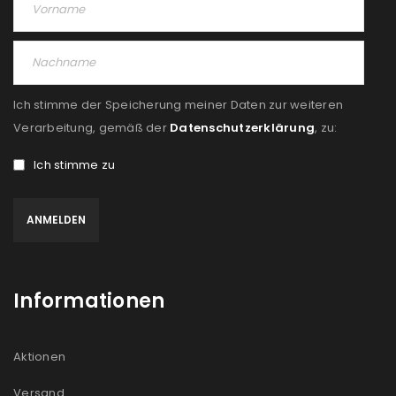
PASSWORT VERGESSEN?
REGISTRIEREN
Ich stimme der Speicherung meiner Daten zur weiteren
E-Mail-Adresse
*
Verarbeitung, gemäß der
Datenschutzerklärung
, zu:
Ich stimme zu
Ein Link zum Erstellen eines neuen Passworts wird an
deine E-Mail-Adresse gesendet.
NEWSLETTER ABONNIEREN
Informationen
Please select all the ways you would like to hear from
us
Aktionen
Ich stimme zu
Versand