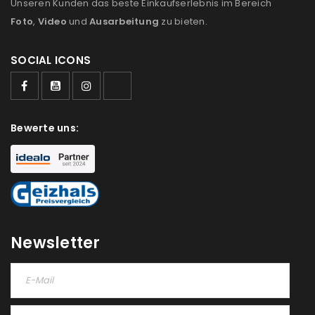
Unseren Kunden das beste Einkaufserlebnis im Bereich
Foto
,
Video
und
Ausarbeitung
zu bieten.
SOCIAL ICONS
ANMELDEN
Benutzername oder E-Mail-Adresse
*
Bewerte uns:
Passwort
*
Newsletter
Anmeldeformular geschützt durch
WP Captcha
Angemeldet bleiben
ANMELDEN