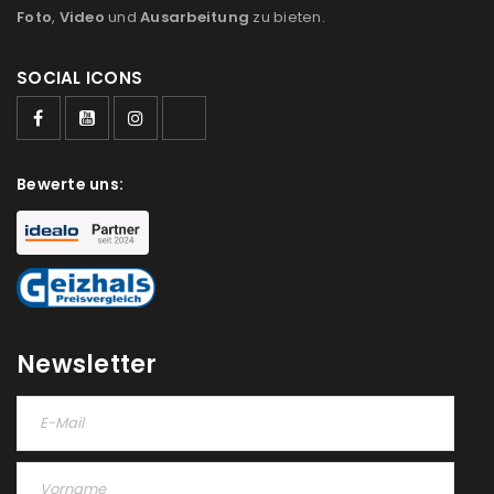
Foto
,
Video
und
Ausarbeitung
zu bieten.
SOCIAL ICONS
ANMELDEN
Benutzername oder E-Mail-Adresse
*
Bewerte uns:
Passwort
*
Newsletter
Anmeldeformular geschützt durch
WP Captcha
Angemeldet bleiben
ANMELDEN