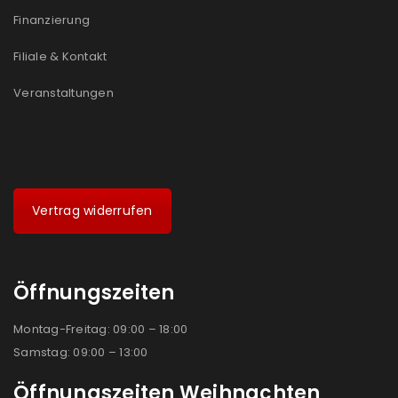
Ja, ich möchte ein Kundenkonto eröffnen und
Finanzierung
akzeptiere die
Datenschutzerklärung
.
*
Filiale & Kontakt
REGISTRIEREN
Veranstaltungen
Vertrag widerrufen
Öffnungszeiten
Montag-Freitag: 09:00 – 18:00
Samstag: 09:00 – 13:00
Öffnungszeiten Weihnachten