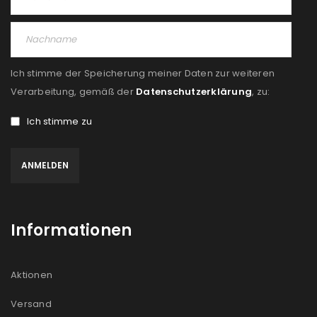
PASSWORT VERGESSEN?
REGISTRIEREN
Ich stimme der Speicherung meiner Daten zur weiteren
E-Mail-Adresse
*
Verarbeitung, gemäß der
Datenschutzerklärung
, zu:
Ich stimme zu
Ein Link zum Erstellen eines neuen Passworts wird an
deine E-Mail-Adresse gesendet.
NEWSLETTER ABONNIEREN
Informationen
Please select all the ways you would like to hear from
us
Aktionen
Ich stimme zu
Versand