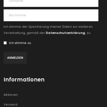
PASSWORT VERGESSEN?
REGISTRIEREN
Ich stimme der Speicherung meiner Daten zur weiteren
E-Mail-Adresse
*
Verarbeitung, gemäß der
Datenschutzerklärung
, zu:
Ich stimme zu
Ein Link zum Erstellen eines neuen Passworts wird an
deine E-Mail-Adresse gesendet.
NEWSLETTER ABONNIEREN
Informationen
Please select all the ways you would like to hear from
us
Aktionen
Ich stimme zu
Versand