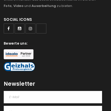
Foto
,
Video
und
Ausarbeitung
zu bieten.
SOCIAL ICONS
ANMELDEN
Benutzername oder E-Mail-Adresse
*
Bewerte uns:
Passwort
*
Newsletter
Anmeldeformular geschützt durch
WP Captcha
Angemeldet bleiben
ANMELDEN