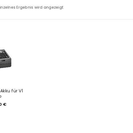
inzelnes Ergebnis wird angezeigt
Akku für V1
o
90
€