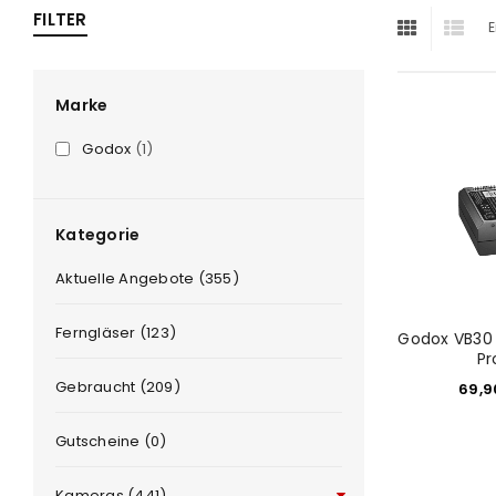
FILTER
E
ra
era
Marke
Godox
(1)
amera
Kategorie
Aktuelle Angebote (355)
Ferngläser (123)
Godox VB30 
Pr
Gebraucht (209)
69,
Gutscheine (0)
Kameras (441)