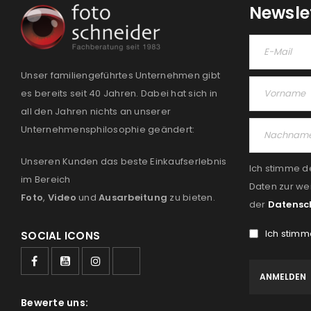
Newsle
Unser familiengeführtes Unternehmen gibt
es bereits seit 40 Jahren. Dabei hat sich in
all den Jahren nichts an unserer
Unternehmensphilosophie geändert:
Unseren Kunden das beste Einkaufserlebnis
Ich stimme d
im Bereich
Daten zur we
Foto
,
Video
und
Ausarbeitung
zu bieten.
der
Datensc
Ich stimm
SOCIAL ICONS
Bewerte uns: