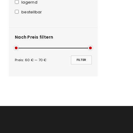
Anmeldeformular geschü
lagernd
bestellbar
ANMELDEN
PASSWORT VERGESSEN?
Nach Preis filtern
Preis:
60 €
—
70 €
FILTER