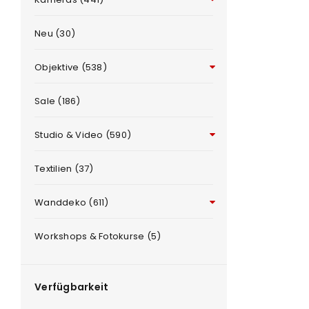
Neu (30)
Objektive (538)
Sale (186)
Studio & Video (590)
ANMELDEN
e
Textilien (37)
Benutzername oder E-Mail-Adre
Wanddeko (611)
Workshops & Fotokurse (5)
Passwort
*
Verfügbarkeit