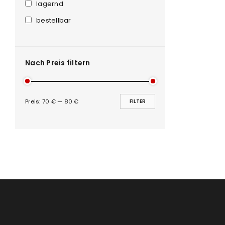
Anmeldeformular geschü
lagernd
bestellbar
ANMELDEN
PASSWORT VERGESSEN?
Nach Preis filtern
Preis:
70 €
—
80 €
FILTER