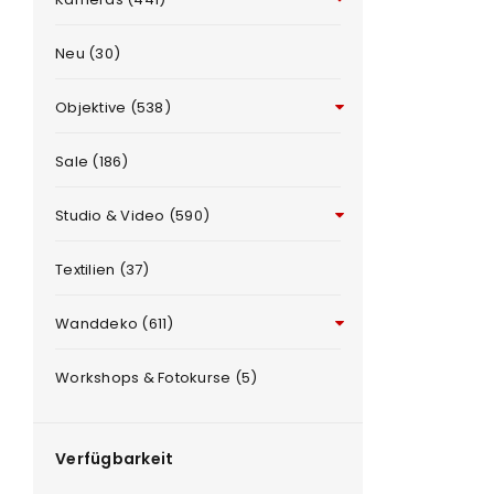
Neu (30)
Objektive (538)
Sale (186)
Studio & Video (590)
ANMELDEN
e
Textilien (37)
Benutzername oder E-Mail-Adre
Wanddeko (611)
Workshops & Fotokurse (5)
Passwort
*
Verfügbarkeit