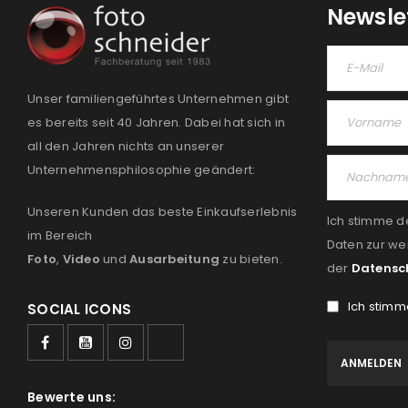
Newsle
Unser familiengeführtes Unternehmen gibt
es bereits seit 40 Jahren. Dabei hat sich in
all den Jahren nichts an unserer
Unternehmensphilosophie geändert:
Unseren Kunden das beste Einkaufserlebnis
Ich stimme d
im Bereich
Daten zur we
Foto
,
Video
und
Ausarbeitung
zu bieten.
der
Datensc
Ich stimm
SOCIAL ICONS
Bewerte uns: