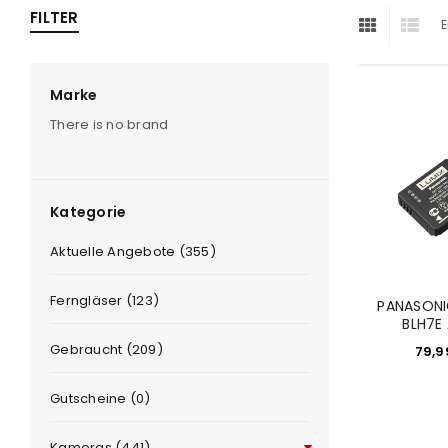
FILTER
E
ra
era
Marke
There is no brand
amera
Kategorie
Aktuelle Angebote (355)
Ferngläser (123)
PANASON
BLH7E
Gebraucht (209)
79,
Gutscheine (0)
Kameras (441)