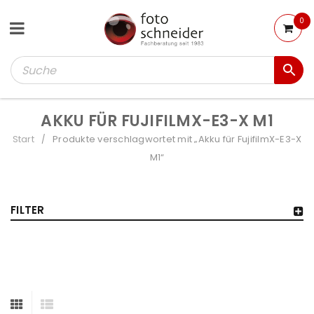
0
AKKU FÜR FUJIFILMX-E3-X M1
Start
Produkte verschlagwortet mit „Akku für FujifilmX-E3-X
/
M1“
FILTER