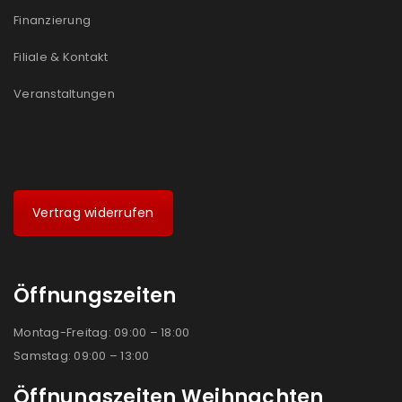
Ja, ich möchte ein Kundenkonto eröffnen und
Finanzierung
akzeptiere die
Datenschutzerklärung
.
*
Filiale & Kontakt
REGISTRIEREN
Veranstaltungen
Vertrag widerrufen
Öffnungszeiten
Montag-Freitag: 09:00 – 18:00
Samstag: 09:00 – 13:00
Öffnungszeiten Weihnachten