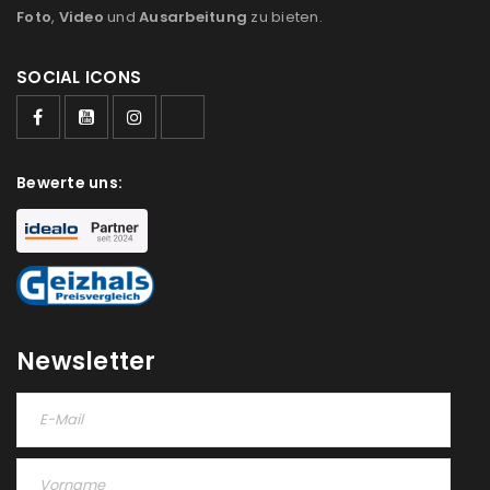
Foto
,
Video
und
Ausarbeitung
zu bieten.
SOCIAL ICONS
ANMELDEN
Benutzername oder E-Mail-Adresse
*
Bewerte uns:
Passwort
*
Newsletter
Anmeldeformular geschützt durch
WP Captcha
Angemeldet bleiben
ANMELDEN