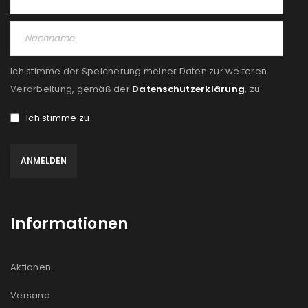
PASSWORT VERGESSEN?
REGISTRIEREN
Ich stimme der Speicherung meiner Daten zur weiteren
E-Mail-Adresse
*
Verarbeitung, gemäß der
Datenschutzerklärung
, zu:
Ich stimme zu
Ein Link zum Erstellen eines neuen Passworts wird an
deine E-Mail-Adresse gesendet.
NEWSLETTER ABONNIEREN
Informationen
Please select all the ways you would like to hear from
us
Aktionen
Ich stimme zu
Versand