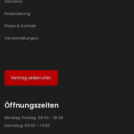
Versand
Ich stimme zu
Finanzierung
Ja, ich möchte ein Kundenkonto eröffnen und
Filiale & Kontakt
akzeptiere die
Datenschutzerklärung
.
*
Veranstaltungen
REGISTRIEREN
Vertrag widerrufen
Öffnungszeiten
Montag-Freitag: 09:00 – 18:00
Samstag: 09:00 – 13:00