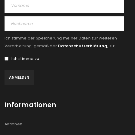
Angemeldet bleiben
ANMELDEN
PASSWORT VERGESSEN?
Ich stimme der Speicherung meiner Daten zur weiteren
REGISTRIEREN
Verarbeitung, gemäß der
Datenschutzerklärung
, zu:
Ich stimme zu
E-Mail-Adresse
*
Ein Link zum Erstellen eines neuen Passworts wird an
deine E-Mail-Adresse gesendet.
Informationen
NEWSLETTER ABONNIEREN
Please select all the ways you would like to hear from
Aktionen
us