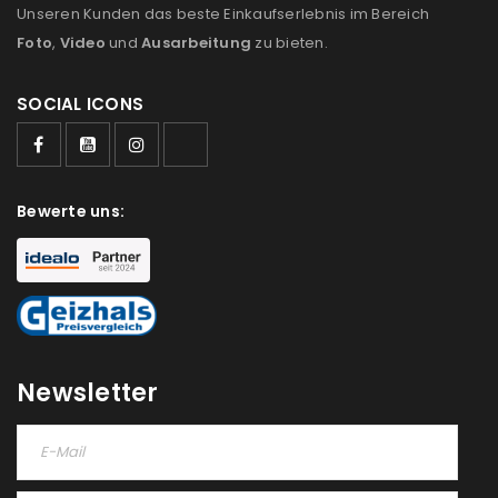
Unseren Kunden das beste Einkaufserlebnis im Bereich
Foto
,
Video
und
Ausarbeitung
zu bieten.
SOCIAL ICONS
ANMELDEN
Bewerte uns:
Benutzername oder E-Mail-Adresse
*
Passwort
*
Newsletter
Anmeldeformular geschützt durch
WP Captcha