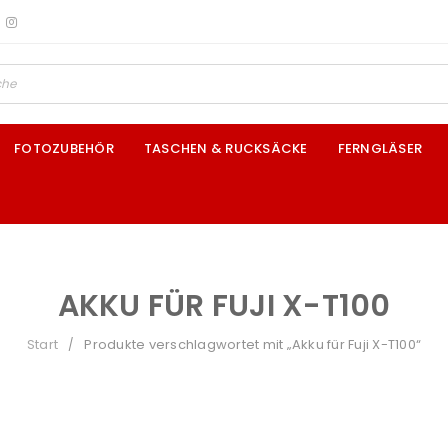
FOTOZUBEHÖR
TASCHEN & RUCKSÄCKE
FERNGLÄSER
AKKU FÜR FUJI X-T100
Start
Produkte verschlagwortet mit „Akku für Fuji X-T100“
/