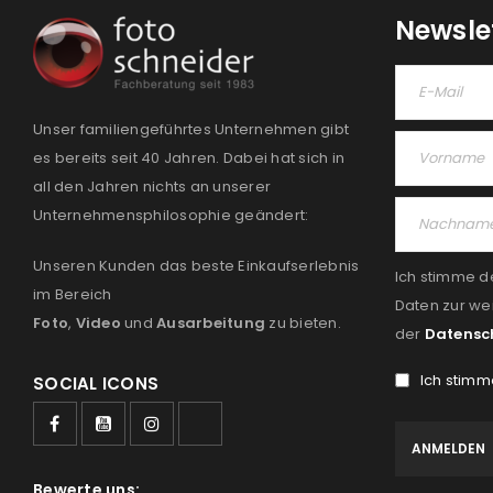
Newsle
Unser familiengeführtes Unternehmen gibt
es bereits seit 40 Jahren. Dabei hat sich in
all den Jahren nichts an unserer
Unternehmensphilosophie geändert:
Unseren Kunden das beste Einkaufserlebnis
Ich stimme d
im Bereich
Daten zur we
Foto
,
Video
und
Ausarbeitung
zu bieten.
der
Datensc
Ich stimm
SOCIAL ICONS
Bewerte uns: