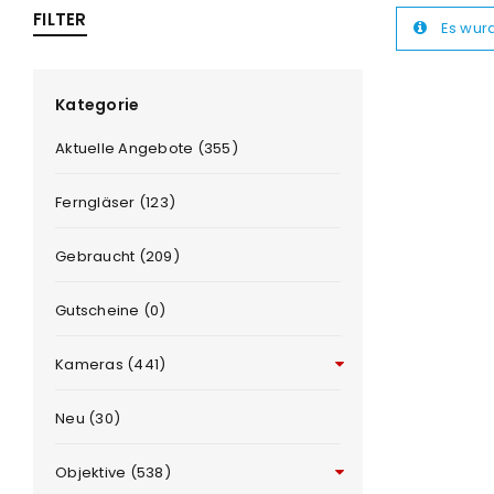
FILTER
Es wur
ra
era
Kategorie
Aktuelle Angebote (355)
amera
Ferngläser (123)
Gebraucht (209)
Gutscheine (0)
Kameras (441)
Neu (30)
Objektive (538)
ANMELDEN