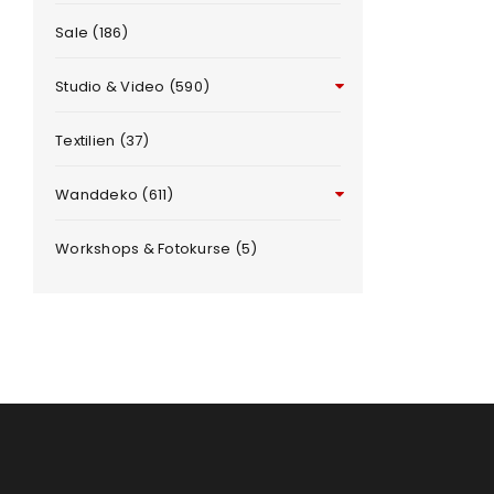
Sale (186)
Benutzername oder E-Mail-Adre
Studio & Video (590)
Passwort
*
Textilien (37)
Wanddeko (611)
Workshops & Fotokurse (5)
e
Anmeldeformular geschü
ANMELDEN
PASSWORT VERGESSEN?